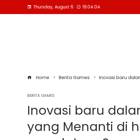
Skip
Thursday, August 6
19:04:04
to
content
Home
Berita Games
Inovasi baru dala
BERITA GAMES
Inovasi baru dala
yang Menanti di h