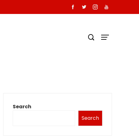
Search
Search