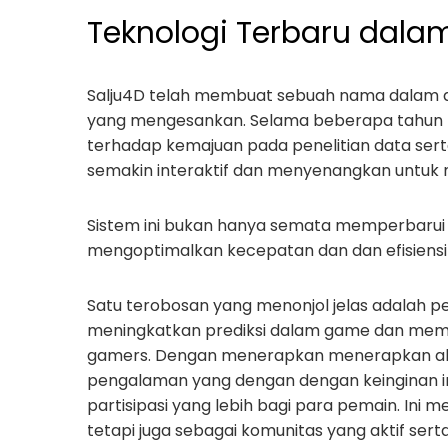
Teknologi Terbaru dala
Salju4D telah membuat sebuah nama dalam d
yang mengesankan. Selama beberapa tahun ter
terhadap kemajuan pada penelitian data ser
semakin interaktif dan menyenangkan untuk
Sistem ini bukan hanya semata memperbarui t
mengoptimalkan kecepatan dan dan efisiens
Satu terobosan yang menonjol jelas adalah 
meningkatkan prediksi dalam game dan memb
gamers. Dengan menerapkan menerapkan al
pengalaman yang dengan dengan keinginan in
partisipasi yang lebih bagi para pemain. Ini
tetapi juga sebagai komunitas yang aktif serta