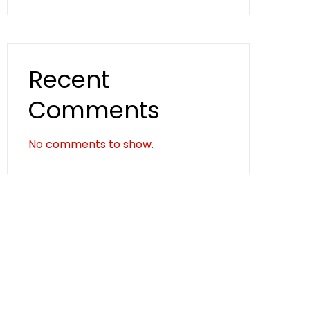
Recent
Comments
No comments to show.