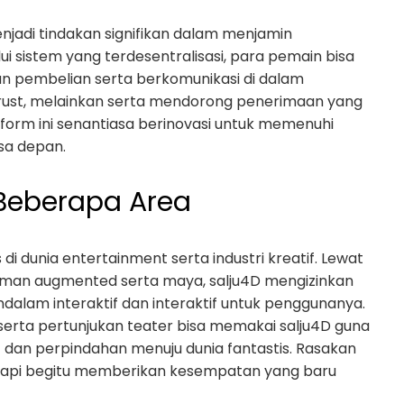
enjadi tindakan signifikan dalam menjamin
i sistem yang terdesentralisasi, para pemain bisa
n pembelian serta berkomunikasi di dalam
trust, melainkan serta mendorong penerimaan yang
atform ini senantiasa berinovasi untuk memenuhi
sa depan.
Beberapa Area
 dunia entertainment serta industri kreatif. Lewat
man augmented serta maya, salju4D mengizinkan
alam interaktif dan interaktif untuk penggunanya.
serta pertunjukan teater bisa memakai salju4D guna
t dan perpindahan menuju dunia fantastis. Rasakan
tetapi begitu memberikan kesempatan yang baru