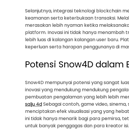
Selanjutnya, integrasi teknologi blockchain m
keamanan serta keterbukaan transaksi. Melalu
merasakan lebih nyaman ketika melaksanaka
platform. Inovasi ini tidak hanya menambah 
lebih luas di kalangan kalangan user baru. Pl
keperluan serta harapan penggunanya di ma
Potensi Snow4D dalam 
Snow4D mempunyai potensi yang sangat luas di
inovasi yang mendukung mendukung pengala
pembuatan pengalaman yang lebih lebih mend
salju 4d
Sebagai contoh, game video, sinema, 
menciptakan efek visualisasi yang yang heba
ini tidak hanya menarik bagi para pemirsa, 
untuk banyak penggagas dan para kreator isi.