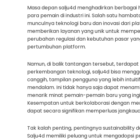
Masa depan salju4d menghadirkan berbagai 
para pemain di industri ini. Salah satu hamba
munculnya teknologi baru dan inovasi dari pla
memberikan layanan yang unik untuk memper
perubahan regulasi dan kebutuhan pasar ya
pertumbuhan platform.
Namun, di balik tantangan tersebut, terdapa
perkembangan teknologi, salju4d bisa menggabu
canggih, tampilan pengguna yang lebih intuit
mendalam. Ini tidak hanya saja dapat mena
menarik minat pemain-pemain baru yang ing
Kesempatan untuk berkolaborasi dengan mer
dapat secara signifikan memperluas jangkauan 
Tak kalah penting, pentingnya sustainability
Salju4d memiliki peluang untuk mengadopsi pr