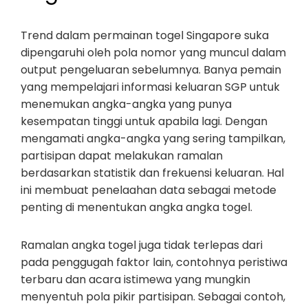
Trend dalam permainan togel Singapore suka
dipengaruhi oleh pola nomor yang muncul dalam
output pengeluaran sebelumnya. Banya pemain
yang mempelajari informasi keluaran SGP untuk
menemukan angka-angka yang punya
kesempatan tinggi untuk apabila lagi. Dengan
mengamati angka-angka yang sering tampilkan,
partisipan dapat melakukan ramalan
berdasarkan statistik dan frekuensi keluaran. Hal
ini membuat penelaahan data sebagai metode
penting di menentukan angka angka togel.
Ramalan angka togel juga tidak terlepas dari
pada penggugah faktor lain, contohnya peristiwa
terbaru dan acara istimewa yang mungkin
menyentuh pola pikir partisipan. Sebagai contoh,