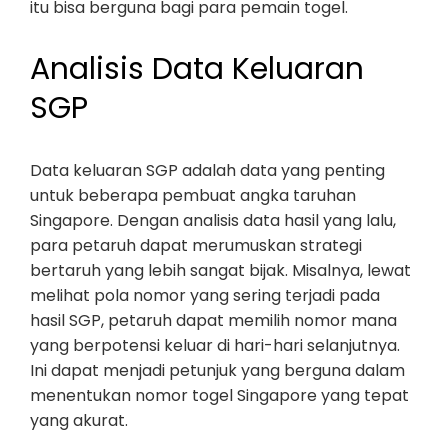
itu bisa berguna bagi para pemain togel.
Analisis Data Keluaran
SGP
Data keluaran SGP adalah data yang penting
untuk beberapa pembuat angka taruhan
Singapore. Dengan analisis data hasil yang lalu,
para petaruh dapat merumuskan strategi
bertaruh yang lebih sangat bijak. Misalnya, lewat
melihat pola nomor yang sering terjadi pada
hasil SGP, petaruh dapat memilih nomor mana
yang berpotensi keluar di hari-hari selanjutnya.
Ini dapat menjadi petunjuk yang berguna dalam
menentukan nomor togel Singapore yang tepat
yang akurat.