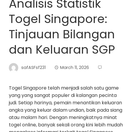
Analisis Statistik
Togel Singapore:
Tinjauan Bilangan
dan Keluaran SGP
safASFsf231
March 11, 2026
Togel Singapore telah menjadi salah satu game
yang yang sangat populer di kalangan pecinta
judi. Setiap harinya, pemain menantikan keluaran
angka yang keluar dalam undian, baik pada siang
atau malam hari. Dengan meningkatnya minat
togel online, banyak sekali orang kini lebih mudah