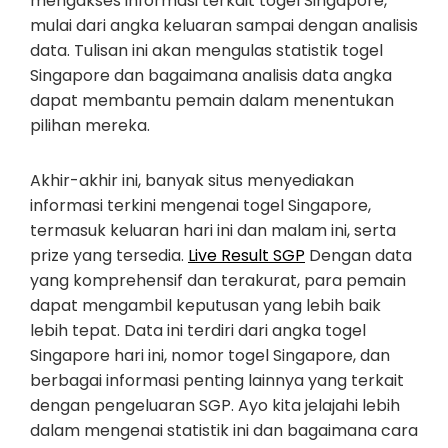
mengakses informasi terkait togel Singapore,
mulai dari angka keluaran sampai dengan analisis
data. Tulisan ini akan mengulas statistik togel
Singapore dan bagaimana analisis data angka
dapat membantu pemain dalam menentukan
pilihan mereka.
Akhir-akhir ini, banyak situs menyediakan
informasi terkini mengenai togel Singapore,
termasuk keluaran hari ini dan malam ini, serta
prize yang tersedia.
Live Result SGP
Dengan data
yang komprehensif dan terakurat, para pemain
dapat mengambil keputusan yang lebih baik
lebih tepat. Data ini terdiri dari angka togel
Singapore hari ini, nomor togel Singapore, dan
berbagai informasi penting lainnya yang terkait
dengan pengeluaran SGP. Ayo kita jelajahi lebih
dalam mengenai statistik ini dan bagaimana cara