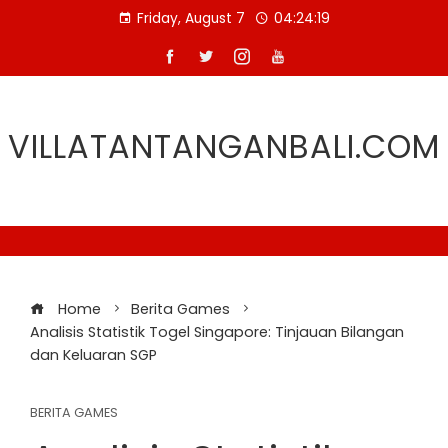
Skip
Friday, August 7
04:24:19
to
content
VILLATANTANGANBALI.COM
Home
Berita Games
Analisis Statistik Togel Singapore: Tinjauan Bilangan
dan Keluaran SGP
BERITA GAMES