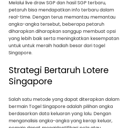
Melalui live draw SGP dan hasil SGP terbaru,
petaruh bisa mendapatkan info terbaru dalam
real-time. Dengan terus memantau memantau
angka-angka tersebut, beberapa petaruh
diharapkan diharapkan sanggup membuat opsi
yang lebih baik serta meningkatkan kesempatan
untuk untuk meraih hadiah besar dari togel
Singapore.
Strategi Bertaruh Lotere
Singapore
Salah satu metode yang dapat diterapkan dalam
bermain Togel Singapore adalah pilihan angka
berdasarkan data keluaran yang lalu. Dengan
menganalisis angka-angka yang kerap keluar,
pemain dapat mengidentifikasi pola atau