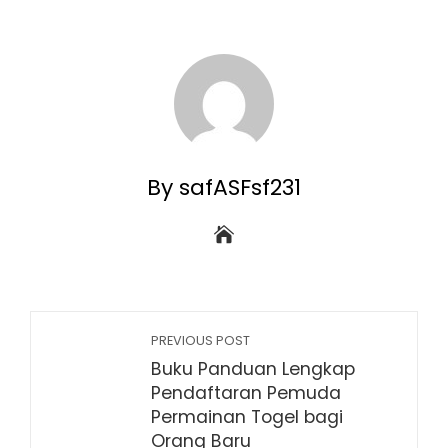
By safASFsf231
PREVIOUS POST
Buku Panduan Lengkap
Pendaftaran Pemuda
Permainan Togel bagi
Orang Baru