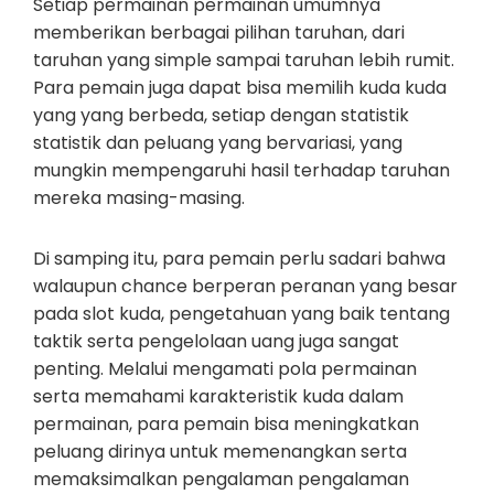
Setiap permainan permainan umumnya
memberikan berbagai pilihan taruhan, dari
taruhan yang simple sampai taruhan lebih rumit.
Para pemain juga dapat bisa memilih kuda kuda
yang yang berbeda, setiap dengan statistik
statistik dan peluang yang bervariasi, yang
mungkin mempengaruhi hasil terhadap taruhan
mereka masing-masing.
Di samping itu, para pemain perlu sadari bahwa
walaupun chance berperan peranan yang besar
pada slot kuda, pengetahuan yang baik tentang
taktik serta pengelolaan uang juga sangat
penting. Melalui mengamati pola permainan
serta memahami karakteristik kuda dalam
permainan, para pemain bisa meningkatkan
peluang dirinya untuk memenangkan serta
memaksimalkan pengalaman pengalaman