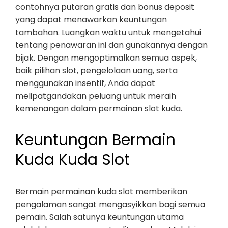
contohnya putaran gratis dan bonus deposit
yang dapat menawarkan keuntungan
tambahan. Luangkan waktu untuk mengetahui
tentang penawaran ini dan gunakannya dengan
bijak. Dengan mengoptimalkan semua aspek,
baik pilihan slot, pengelolaan uang, serta
menggunakan insentif, Anda dapat
melipatgandakan peluang untuk meraih
kemenangan dalam permainan slot kuda.
Keuntungan Bermain
Kuda Kuda Slot
Bermain permainan kuda slot memberikan
pengalaman sangat mengasyikkan bagi semua
pemain. Salah satunya keuntungan utama