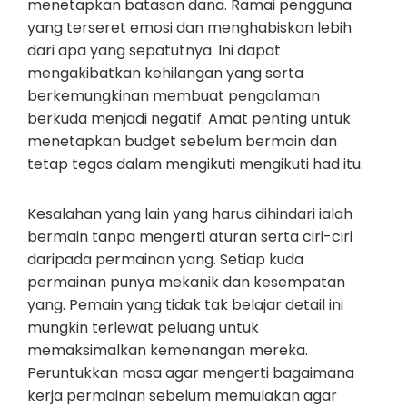
menetapkan batasan dana. Ramai pengguna
yang terseret emosi dan menghabiskan lebih
dari apa yang sepatutnya. Ini dapat
mengakibatkan kehilangan yang serta
berkemungkinan membuat pengalaman
berkuda menjadi negatif. Amat penting untuk
menetapkan budget sebelum bermain dan
tetap tegas dalam mengikuti mengikuti had itu.
Kesalahan yang lain yang harus dihindari ialah
bermain tanpa mengerti aturan serta ciri-ciri
daripada permainan yang. Setiap kuda
permainan punya mekanik dan kesempatan
yang. Pemain yang tidak tak belajar detail ini
mungkin terlewat peluang untuk
memaksimalkan kemenangan mereka.
Peruntukkan masa agar mengerti bagaimana
kerja permainan sebelum memulakan agar