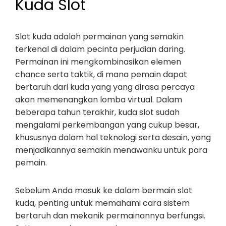
Kuda Slot
Slot kuda adalah permainan yang semakin
terkenal di dalam pecinta perjudian daring.
Permainan ini mengkombinasikan elemen
chance serta taktik, di mana pemain dapat
bertaruh dari kuda yang yang dirasa percaya
akan memenangkan lomba virtual. Dalam
beberapa tahun terakhir, kuda slot sudah
mengalami perkembangan yang cukup besar,
khususnya dalam hal teknologi serta desain, yang
menjadikannya semakin menawanku untuk para
pemain.
Sebelum Anda masuk ke dalam bermain slot
kuda, penting untuk memahami cara sistem
bertaruh dan mekanik permainannya berfungsi.