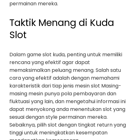
permainan mereka.
Taktik Menang di Kuda
Slot
Dalam game slot kuda, penting untuk memiliki
rencana yang efektif agar dapat
memaksimalkan peluang menang. Salah satu
cara yang efektif adalah dengan memahami
karakteristik dari tiap jenis mesin slot Masing-
masing mesin punya pola pembayaran dan
fluktuasi yang lain, dan mengetahui informasi ini
dapat menyokong anda menentukan slot yang
sesuai dengan style permainan mereka.
Sebaiknya, pilih slot dengan tingkat return yang
tinggi untuk meningkatkan kesempatan