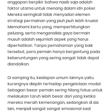
anggapan berpikir bahwa nasib saja adalah
faktor utama untuk menang dalam idn poker.
Mereka seringkali tidak menyadari elemen
strategi permainan yang jauh jauh lebih krusial.
Memahami kartu yang, memperhitungkan
peluang, serta menganalisis gaya bermain
musuh adalah sejumlah aspek yang harus
diperhatikan. Tanpa pemahaman yang baik
tersebut, para pemain hanya bergantung pada
keberuntungan yang sering sangat tidak dapat
diandalkan.
Di samping itu, kesilapan umum lainnya yaitu
kurangnya disiplin terhadap pengelolaan modal.
Sebagian besar pemain sering hilang fokus untuk
melakukan taruh lebih besar dari yang ketika
mereka meraih kemenangan, sedangkan di sisi
lain, menjadi sangat sangat emosional saat