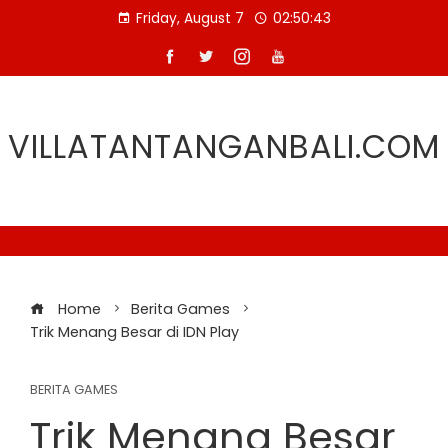
Skip
Friday, August 7
02:50:44
to
content
VILLATANTANGANBALI.COM
Home
Berita Games
Trik Menang Besar di IDN Play
BERITA GAMES
Trik Menang Besar