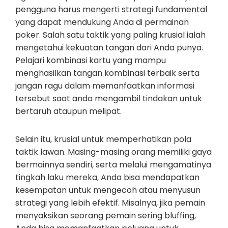
pengguna harus mengerti strategi fundamental
yang dapat mendukung Anda di permainan
poker. Salah satu taktik yang paling krusial ialah
mengetahui kekuatan tangan dari Anda punya.
Pelajari kombinasi kartu yang mampu
menghasilkan tangan kombinasi terbaik serta
jangan ragu dalam memanfaatkan informasi
tersebut saat anda mengambil tindakan untuk
bertaruh ataupun melipat.
Selain itu, krusial untuk memperhatikan pola
taktik lawan. Masing-masing orang memiliki gaya
bermainnya sendiri, serta melalui mengamatinya
tingkah laku mereka, Anda bisa mendapatkan
kesempatan untuk mengecoh atau menyusun
strategi yang lebih efektif. Misalnya, jika pemain
menyaksikan seorang pemain sering bluffing,