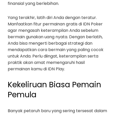
finansial yang berlebihan.
Yang terakhir, latih diri Anda dengan teratur.
Manfaatkan fitur permainan gratis di IDN Poker
agar mengasah keterampilan Anda sebelum
bermain gunakan uang nyata. Dengan berlatih,
Anda bisa mengerti berbagai strategi dan
mendapatkan cara bermain yang paling cocok
untuk Anda. Perlu diingat, keterampilan serta
praktik akan amat memengaruhi hasil
permainan kamu di IDN Play.
Kekeliruan Biasa Pemain
Pemula
Banyak petaruh baru yang sering tersesat dalam