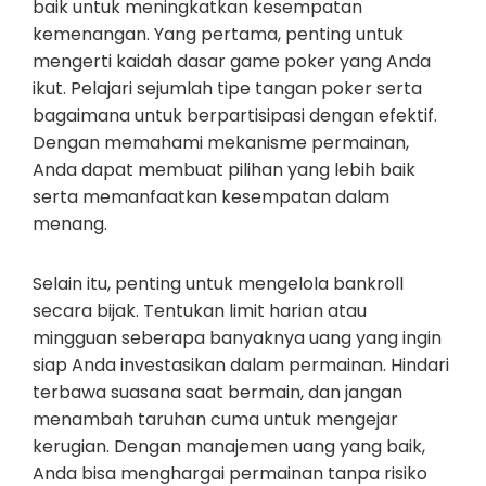
baik untuk meningkatkan kesempatan
kemenangan. Yang pertama, penting untuk
mengerti kaidah dasar game poker yang Anda
ikut. Pelajari sejumlah tipe tangan poker serta
bagaimana untuk berpartisipasi dengan efektif.
Dengan memahami mekanisme permainan,
Anda dapat membuat pilihan yang lebih baik
serta memanfaatkan kesempatan dalam
menang.
Selain itu, penting untuk mengelola bankroll
secara bijak. Tentukan limit harian atau
mingguan seberapa banyaknya uang yang ingin
siap Anda investasikan dalam permainan. Hindari
terbawa suasana saat bermain, dan jangan
menambah taruhan cuma untuk mengejar
kerugian. Dengan manajemen uang yang baik,
Anda bisa menghargai permainan tanpa risiko