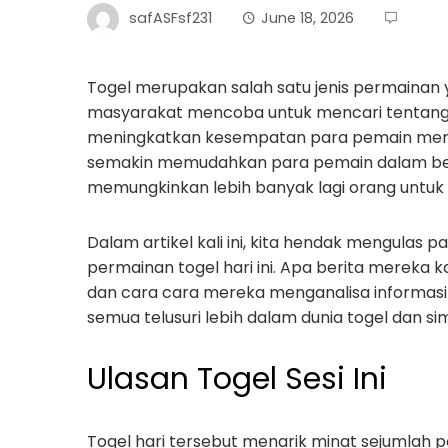
safASFsf231
June 18, 2026
Togel merupakan salah satu jenis permainan y
masyarakat mencoba untuk mencari tentang t
meningkatkan kesempatan para pemain mera
semakin memudahkan para pemain dalam bert
memungkinkan lebih banyak lagi orang untuk t
Dalam artikel kali ini, kita hendak mengulas
permainan togel hari ini. Apa berita merek
dan cara cara mereka menganalisa informas
semua telusuri lebih dalam dunia togel dan si
Ulasan Togel Sesi Ini
Togel hari tersebut menarik minat sejumlah