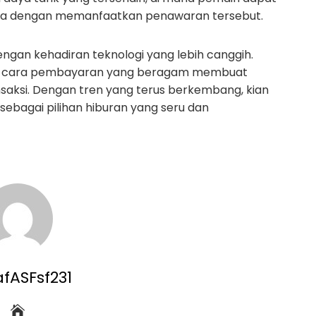
a dengan memanfaatkan penawaran tersebut.
ngan kehadiran teknologi yang lebih canggih.
an cara pembayaran yang beragam membuat
nsaksi. Dengan tren yang terus berkembang, kian
ebagai pilihan hiburan yang seru dan
afASFsf231