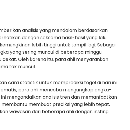
memberikan analisis yang mendalam berdasarkan
hatikan dengan seksama hasil-hasil yang lalu
ungkinan lebih tinggi untuk tampil lagi. Sebagai
gka yang sering muncul di beberapa minggu
 dekat. Oleh karena itu, para ahli menyarankan
ama tak muncul.
 cara statistik untuk memprediksi togel di hari ini.
tematis, para ahli mencoba mengungkap angka-
n ini mengandalkan analisis tren dan memanfaatkan
k membantu membuat prediksi yang lebih tepat.
an wawasan dari beberapa ahli dengan insting