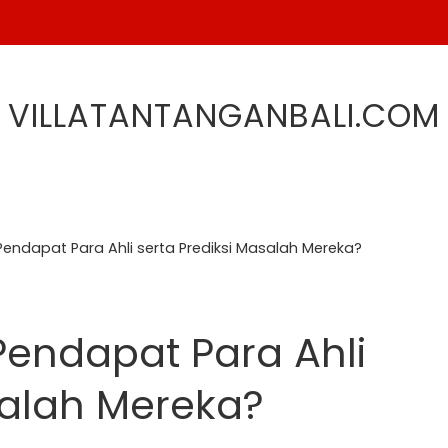
VILLATANTANGANBALI.COM
 Pendapat Para Ahli serta Prediksi Masalah Mereka?
 Pendapat Para Ahli
salah Mereka?