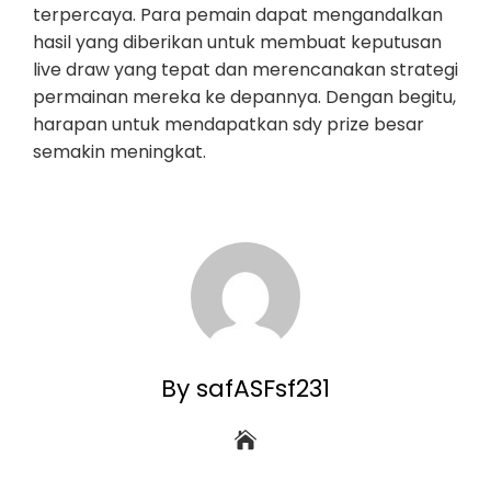
terpercaya. Para pemain dapat mengandalkan
hasil yang diberikan untuk membuat keputusan
live draw yang tepat dan merencanakan strategi
permainan mereka ke depannya. Dengan begitu,
harapan untuk mendapatkan sdy prize besar
semakin meningkat.
By safASFsf231