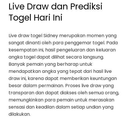
Live Draw dan Prediksi
Togel Hari Ini
Live draw togel Sidney merupakan momen yang
sangat dinanti oleh para penggemar togel. Pada
kesempatan ini, hasil pengeluaran dan keluaran
angka togel dapat dilihat secara langsung.
Banyak pemain yang berharap untuk
mendapatkan angka yang tepat dari hasil live
draw ini, karena dapat memberikan keuntungan
besar dalam permainan. Proses live draw yang
transparan dan dapat diakses oleh semua orang,
memungkinkan para pemain untuk merasakan
sensasi dan keadilan dalam setiap undian yang
dilakukan.