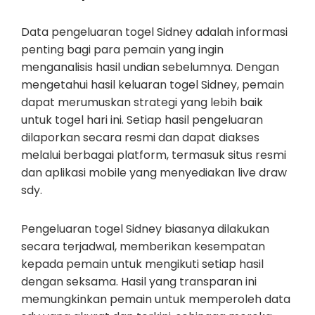
Data pengeluaran togel Sidney adalah informasi
penting bagi para pemain yang ingin
menganalisis hasil undian sebelumnya. Dengan
mengetahui hasil keluaran togel Sidney, pemain
dapat merumuskan strategi yang lebih baik
untuk togel hari ini. Setiap hasil pengeluaran
dilaporkan secara resmi dan dapat diakses
melalui berbagai platform, termasuk situs resmi
dan aplikasi mobile yang menyediakan live draw
sdy.
Pengeluaran togel Sidney biasanya dilakukan
secara terjadwal, memberikan kesempatan
kepada pemain untuk mengikuti setiap hasil
dengan seksama. Hasil yang transparan ini
memungkinkan pemain untuk memperoleh data