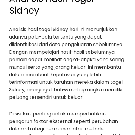
Sidney
Analisis hasil togel Sidney hari ini menunjukkan
adanya pola-pola tertentu yang dapat
diidentifikasi dari data pengeluaran sebelumnya.
Dengan mempelajari hasil-hasil sebelumnya,
pemain dapat melihat angka-angka yang sering
muncul serta yang jarang keluar. Ini membantu
dalam membuat keputusan yang lebih
terinformasi untuk taruhan mereka dalam togel
Sidney, mengingat bahwa setiap angka memiliki
peluang tersendiri untuk keluar.
Di sisi lain, penting untuk memperhatikan
pengaruh faktor eksternal seperti perubahan
dalam strategi permainan atau metode