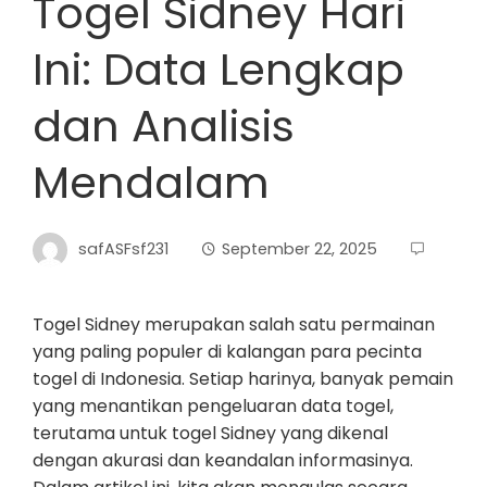
Togel Sidney Hari
Ini: Data Lengkap
dan Analisis
Mendalam
safASFsf231
September 22, 2025
Togel Sidney merupakan salah satu permainan
yang paling populer di kalangan para pecinta
togel di Indonesia. Setiap harinya, banyak pemain
yang menantikan pengeluaran data togel,
terutama untuk togel Sidney yang dikenal
dengan akurasi dan keandalan informasinya.