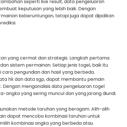
 tambahan seperti live result, data pengeluaran
embuat keputusan yang lebih baik. Dengan
ermainan keberuntungan, tetapi juga dapat dijadikan
ediksi.
an yang cermat dan strategis. Langkah pertama
n sistem permainan. Setiap jenis togel, baik itu
i cara pengundian dan hasil yang berbeda.
 data hk dan data sgp, dapat membantu pemain
. Dengan menganalisis data pengeluaran togel
angka yang sering muncul dan yang jarang diundi.
ggunakan metode taruhan yang beragam. Alih-alih
main dapat mencoba kombinasi taruhan untuk
milih kombinasi angka yang berbeda atau