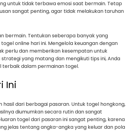
ing untuk tidak terbawa emosi saat bermain. Tetap
usan sangat penting, agar tidak melakukan taruhan
aran bermain. Tentukan seberapa banyak yang
ogel online hari ini. Mengelola keuangan dengan
ak perlu dan memberikan kesempatan untuk
strategi yang matang dan mengikuti tips ini, Anda
l terbaik dalam permainan togel.
 Ini
n hasil dari berbagai pasaran. Untuk togel hongkong,
asilnya diumumkan secara rutin dan sangat
uaran togel dari pasaran ini sangat penting, karena
g jelas tentang angka-angka yang keluar dan pola