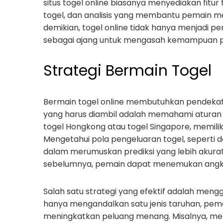
situs togel online biasanya menyediakan fitur
togel, dan analisis yang membantu pemain m
demikian, togel online tidak hanya menjadi p
sebagai ajang untuk mengasah kemampuan pr
Strategi Bermain Togel
Bermain togel online membutuhkan pendekat
yang harus diambil adalah memahami aturan da
togel Hongkong atau togel Singapore, memilik
Mengetahui pola pengeluaran togel, seperti
dalam merumuskan prediksi yang lebih akurat
sebelumnya, pemain dapat menemukan angka-
Salah satu strategi yang efektif adalah men
hanya mengandalkan satu jenis taruhan, pe
meningkatkan peluang menang. Misalnya, me