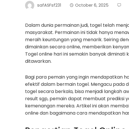
safASFsf231
October 6, 2025
Dalam dunia permainan judi, togel telah menja
masyarakat. Permainan ini tidak hanya menaw
meraih keuntungan yang menarik. Seiring den
dimainkan secara online, memberikan kenya
Togel online hari ini semakin banyak diminati
ditawarkan.
Bagi para pemain yang ingin mendapatkan has
efektif dalam bermain togel. Mengacu pada 
togel secara berkala, bisa menjadi langkah 
result sgp, pemain dapat membuat prediksi 
kemenangan mereka. Artikel ini akan membaha
online dan bagaimana cara mendapatkan hasi