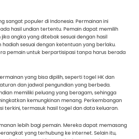
g sangat populer di Indonesia. Permainan ini
ada hasil undian tertentu. Pemain dapat memilih
n jika angka yang ditebak sesuai dengan hasil
hadiah sesuai dengan ketentuan yang berlaku.
a pemain untuk berpartisipasi tanpa harus berada
ermainan yang bisa dipilih, seperti togel HK dan
i aturan dan jadwal pengundian yang berbeda.
dian memiliki peluang yang beragam, sehingga
meningkatkan kemungkinan menang. Perkembangan
terkini, termasuk hasil togel dan data keluaran.
amanan lebih bagi pemain. Mereka dapat memasang
erangkat yang terhubung ke internet. Selain itu,