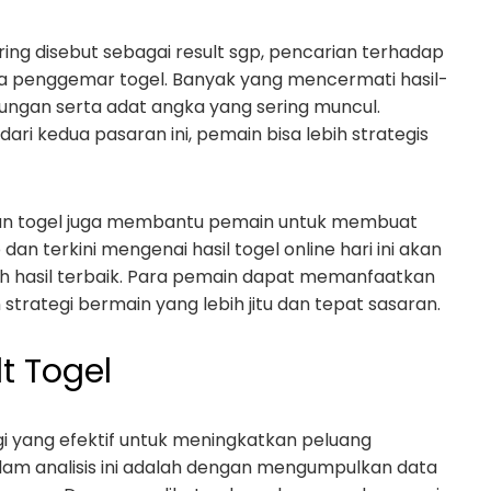
ring disebut sebagai result sgp, pencarian terhadap
ara penggemar togel. Banyak yang mencermati hasil-
ngan serta adat angka yang sering muncul.
ri kedua pasaran ini, pemain bisa lebih strategis
aran togel juga membantu pemain untuk membuat
an terkini mengenai hasil togel online hari ini akan
h hasil terbaik. Para pemain dapat memanfaatkan
rategi bermain yang lebih jitu dan tepat sasaran.
t Togel
egi yang efektif untuk meningkatkan peluang
am analisis ini adalah dengan mengumpulkan data