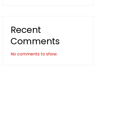
Recent
Comments
No comments to show.