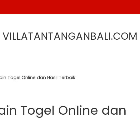
VILLATANTANGANBALI.COM
ain Togel Online dan Hasil Terbaik
main Togel Online dan