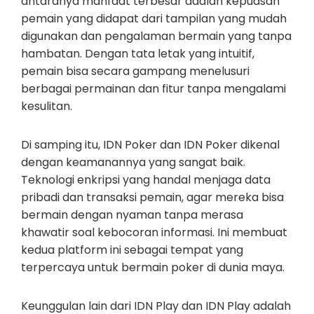
antaranya manfaat terbesar adalah kepuasan
pemain yang didapat dari tampilan yang mudah
digunakan dan pengalaman bermain yang tanpa
hambatan. Dengan tata letak yang intuitif,
pemain bisa secara gampang menelusuri
berbagai permainan dan fitur tanpa mengalami
kesulitan.
Di samping itu, IDN Poker dan IDN Poker dikenal
dengan keamanannya yang sangat baik.
Teknologi enkripsi yang handal menjaga data
pribadi dan transaksi pemain, agar mereka bisa
bermain dengan nyaman tanpa merasa
khawatir soal kebocoran informasi. Ini membuat
kedua platform ini sebagai tempat yang
terpercaya untuk bermain poker di dunia maya.
Keunggulan lain dari IDN Play dan IDN Play adalah