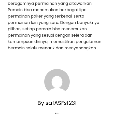
beragamnya permainan yang ditawarkan.
Pemain bisa menemukan berbagai tipe
permainan poker yang terkenal, serta
permainan lain yang seru. Dengan banyaknya
pilihan, setiap pemain bisa menemukan
permainan yang sesuai dengan selera dan
kemampuan dirinya, memastikan pengalaman
bermain selalu menarik dan menyenangkan.
By safASFsf231