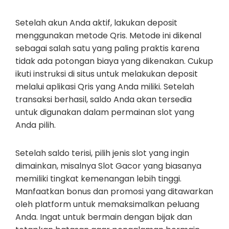
Setelah akun Anda aktif, lakukan deposit
menggunakan metode Qris. Metode ini dikenal
sebagai salah satu yang paling praktis karena
tidak ada potongan biaya yang dikenakan. Cukup
ikuti instruksi di situs untuk melakukan deposit
melalui aplikasi Qris yang Anda miliki. Setelah
transaksi berhasil, saldo Anda akan tersedia
untuk digunakan dalam permainan slot yang
Anda pilih.
Setelah saldo terisi, pilih jenis slot yang ingin
dimainkan, misalnya Slot Gacor yang biasanya
memiliki tingkat kemenangan lebih tinggi.
Manfaatkan bonus dan promosi yang ditawarkan
oleh platform untuk memaksimalkan peluang
Anda. Ingat untuk bermain dengan bijak dan