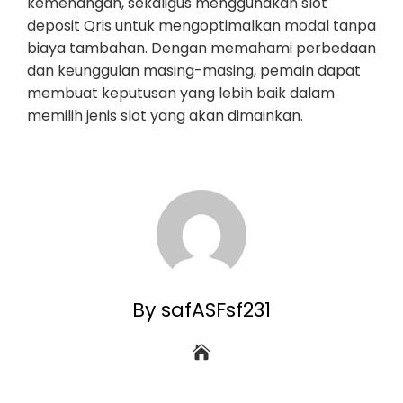
kemenangan, sekaligus menggunakan slot
deposit Qris untuk mengoptimalkan modal tanpa
biaya tambahan. Dengan memahami perbedaan
dan keunggulan masing-masing, pemain dapat
membuat keputusan yang lebih baik dalam
memilih jenis slot yang akan dimainkan.
By safASFsf231