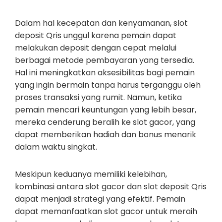
Dalam hal kecepatan dan kenyamanan, slot
deposit Qris unggul karena pemain dapat
melakukan deposit dengan cepat melalui
berbagai metode pembayaran yang tersedia.
Hal ini meningkatkan aksesibilitas bagi pemain
yang ingin bermain tanpa harus terganggu oleh
proses transaksi yang rumit. Namun, ketika
pemain mencari keuntungan yang lebih besar,
mereka cenderung beralih ke slot gacor, yang
dapat memberikan hadiah dan bonus menarik
dalam waktu singkat.
Meskipun keduanya memiliki kelebihan,
kombinasi antara slot gacor dan slot deposit Qris
dapat menjadi strategi yang efektif. Pemain
dapat memanfaatkan slot gacor untuk meraih