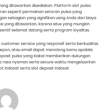
ng ditawarkan disediakan. Platform slot pulsa
ran seperti permainan setoran pulsa yang
gan sebagian yang signifikan uang Anda dari biaya
si yang ditawarkan, karena situs yang mungkin
entif selamat datang serta program loyalitas.
n customer service yang responsif serta berkualitas.
lepon, atau email dapat menolong kamu apabila
deposit pulsa yang bakal memberikan dukungan
da rasa nyaman serta secure waktu mengeluarkan
 indosat serta slot deposit indosat.