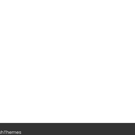
shThemes