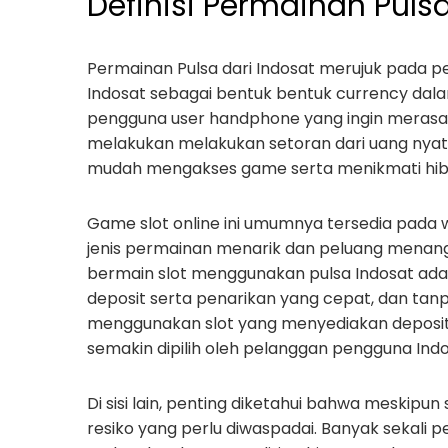
Definisi Permainan Pulsa
Permainan Pulsa dari Indosat merujuk pada p
Indosat sebagai bentuk bentuk currency dalam
pengguna user handphone yang ingin merasak
melakukan melakukan setoran dari uang nyata
mudah mengakses game serta menikmati hibu
Game slot online ini umumnya tersedia pad
jenis permainan menarik dan peluang menang
bermain slot menggunakan pulsa Indosat a
deposit serta penarikan yang cepat, dan tanp
menggunakan slot yang menyediakan deposit 
semakin dipilih oleh pelanggan pengguna Indo
Di sisi lain, penting diketahui bahwa meskipu
resiko yang perlu diwaspadai. Banyak sekali