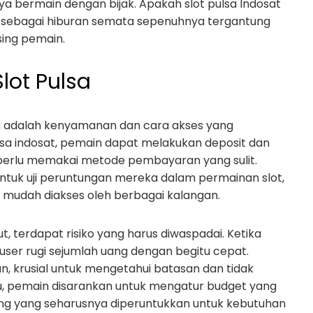
ya bermain dengan bijak. Apakah slot pulsa Indosat
ya sebagai hiburan semata sepenuhnya tergantung
ing pemain.
lot Pulsa
a adalah kenyamanan dan cara akses yang
sa indosat, pemain dapat melakukan deposit dan
perlu memakai metode pembayaran yang sulit.
ntuk uji peruntungan mereka dalam permainan slot,
 mudah diakses oleh berbagai kalangan.
, terdapat risiko yang harus diwaspadai. Ketika
user rugi sejumlah uang dengan begitu cepat.
 krusial untuk mengetahui batasan dan tidak
u, pemain disarankan untuk mengatur budget yang
ng yang seharusnya diperuntukkan untuk kebutuhan