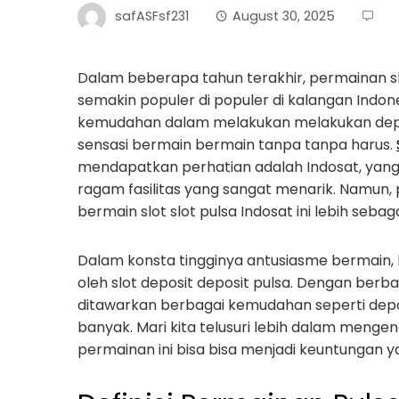
safASFsf231
August 30, 2025
Dalam beberapa tahun terakhir, permainan slo
semakin populer di populer di kalangan Indone
kemudahan dalam melakukan melakukan depo
sensasi bermain bermain tanpa tanpa harus.
mendapatkan perhatian adalah Indosat, yan
ragam fasilitas yang sangat menarik. Namun,
bermain slot slot pulsa Indosat ini lebih seb
Dalam konsta tingginya antusiasme bermain,
oleh slot deposit deposit pulsa. Dengan berb
ditawarkan berbagai kemudahan seperti depo
banyak. Mari kita telusuri lebih dalam me
permainan ini bisa bisa menjadi keuntungan y