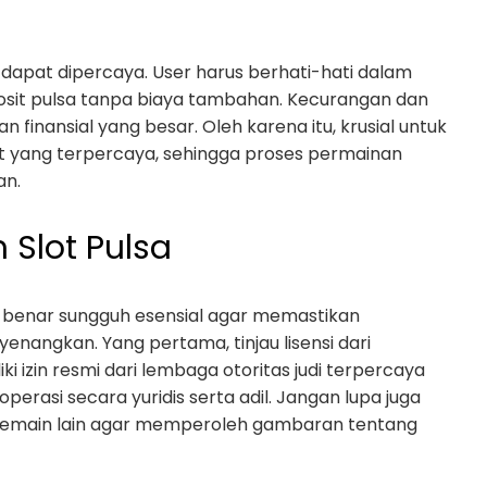
a dapat dipercaya. User harus berhati-hati dalam
sit pulsa tanpa biaya tambahan. Kecurangan dan
 finansial yang besar. Oleh karena itu, krusial untuk
ot yang terpercaya, sehingga proses permainan
an.
 Slot Pulsa
g benar sungguh esensial agar memastikan
angkan. Yang pertama, tinjau lisensi dari
ki izin resmi dari lembaga otoritas judi terpercaya
erasi secara yuridis serta adil. Jangan lupa juga
 pemain lain agar memperoleh gambaran tentang