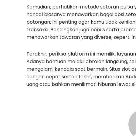
Kemudian, perhatikan metode setoran pulsa ya
handal biasanya menawarkan bagai opsi seto
potongan. Ini penting agar kamu tidak kehilan
transaksi. Bandingkan juga bonus serta promo
menawarkan tawaran yang diverse, seperti ins
Terakhir, periksa platform ini memiliki layana
Adanya bantuan melalui obrolan langsung, te
mengalami kendala saat bermain. Situs slot 
dengan cepat serta efektif, memberikan An
uang atau bahkan menikmati hiburan lewat slot