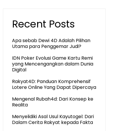
Recent Posts
Apa sebab Dewi 4D Adalah Pilihan
Utama para Penggemar Judi?
IDN Poker Evolusi Game Kartu Remi
yang Mencengangkan dalam Dunia
Digital
Rakyat4D: Panduan Komprehensif
Lotere Online Yang Dapat Dipercaya
Mengenal Rubah4d: Dari Konsep ke
Realita
Menyelidiki Asal Usul Kayutogel: Dari
Dalam Cerita Rakyat kepada Fakta