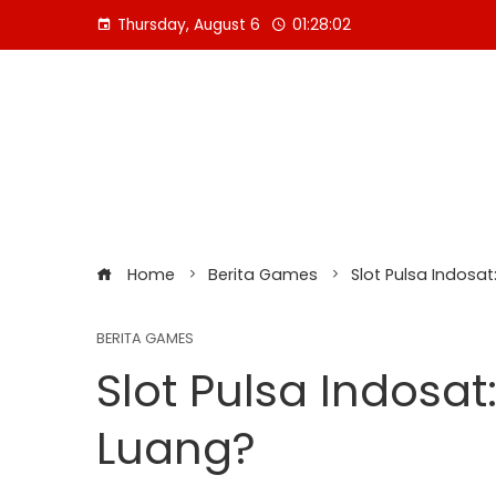
Skip
Thursday, August 6
01:28:02
to
content
Home
Berita Games
Slot Pulsa Indosa
BERITA GAMES
Slot Pulsa Indosa
Luang?