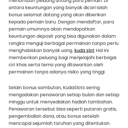
menambah peluang untung para pemain. Di
antara keuntungan yang banyak dicari ialah
bonus selamat datang yang akan diberikan
kepada pemain baru. Dengan mendaftar, para
pemain umumnya akan mendapatkan
keuntungan deposit yang bisa digunakan dalam
rangka menguji berbagai permainan tanpa perlu
menghabiskan banyak uang.
kuda slot
Hal ini
memberikan peluang bagi menjelajahi berbagai
ciri khas serta tema yang ditawarkan oleh
permainan tanpa adanya risiko yang tinggi.
Selain bonus sambutan, KudaSlots sering
mengadakan penawaran setiap bulan dan setiap
minggu untuk menyediakan hadiah tambahan.
Penawaran tersebut bisa seperti putaran gratis,
pengembalian dana, atau bonus setelah
mencapai sejumlah taruhan yang ditentukan.