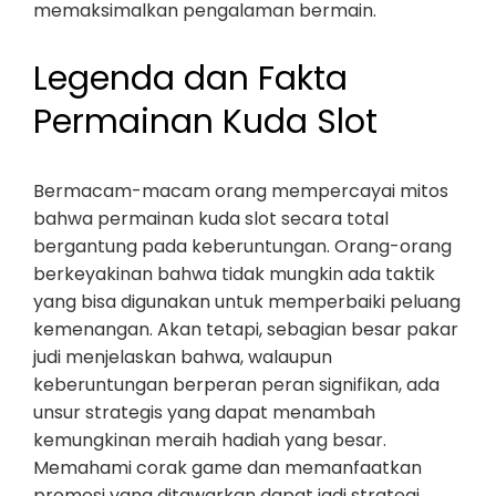
memaksimalkan pengalaman bermain.
Legenda dan Fakta
Permainan Kuda Slot
Bermacam-macam orang mempercayai mitos
bahwa permainan kuda slot secara total
bergantung pada keberuntungan. Orang-orang
berkeyakinan bahwa tidak mungkin ada taktik
yang bisa digunakan untuk memperbaiki peluang
kemenangan. Akan tetapi, sebagian besar pakar
judi menjelaskan bahwa, walaupun
keberuntungan berperan peran signifikan, ada
unsur strategis yang dapat menambah
kemungkinan meraih hadiah yang besar.
Memahami corak game dan memanfaatkan
promosi yang ditawarkan dapat jadi strategi