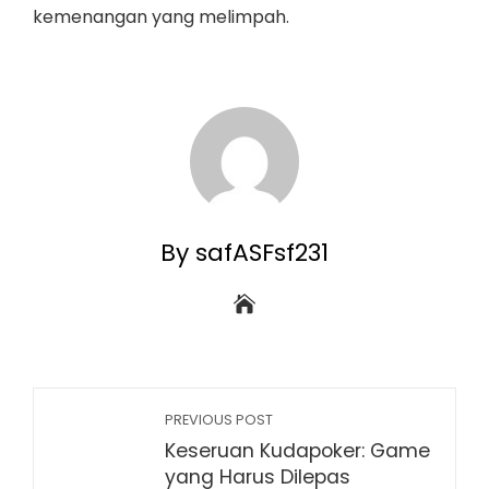
kemenangan yang melimpah.
By safASFsf231
PREVIOUS POST
Keseruan Kudapoker: Game
yang Harus Dilepas