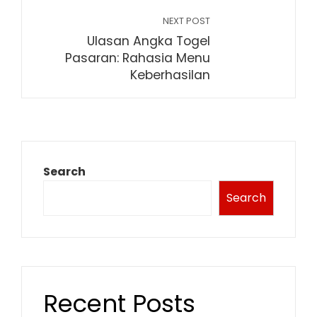
NEXT POST
Ulasan Angka Togel
Pasaran: Rahasia Menu
Keberhasilan
Search
Search
Recent Posts