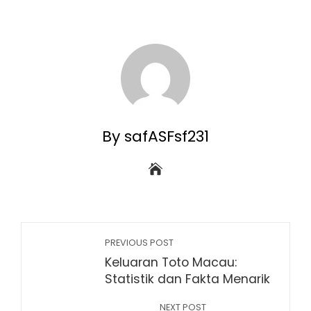
By safASFsf231
PREVIOUS POST
Keluaran Toto Macau:
Statistik dan Fakta Menarik
NEXT POST