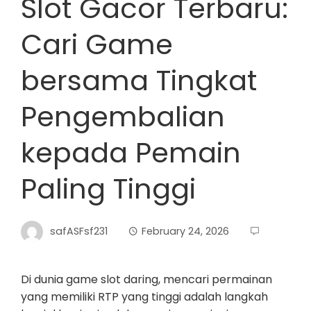
Slot Gacor Terbaru:
Cari Game
bersama Tingkat
Pengembalian
kepada Pemain
Paling Tinggi
safASFsf231
February 24, 2026
Di dunia game slot daring, mencari permainan
yang memiliki RTP yang tinggi adalah langkah