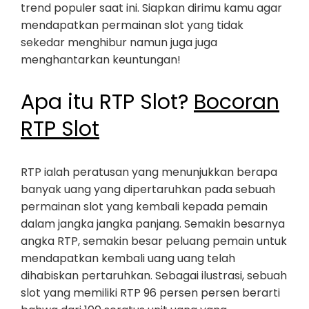
trend populer saat ini. Siapkan dirimu kamu agar
mendapatkan permainan slot yang tidak
sekedar menghibur namun juga juga
menghantarkan keuntungan!
Apa itu RTP Slot?
Bocoran
RTP Slot
RTP ialah peratusan yang menunjukkan berapa
banyak uang yang dipertaruhkan pada sebuah
permainan slot yang kembali kepada pemain
dalam jangka jangka panjang. Semakin besarnya
angka RTP, semakin besar peluang pemain untuk
mendapatkan kembali uang uang telah
dihabiskan pertaruhkan. Sebagai ilustrasi, sebuah
slot yang memiliki RTP 96 persen persen berarti