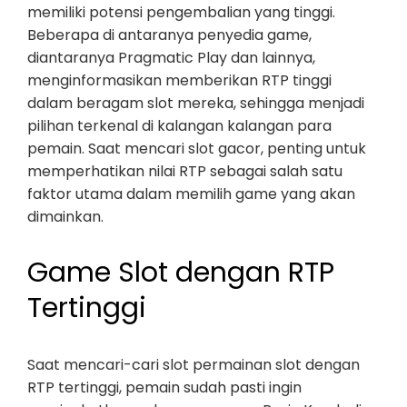
memiliki potensi pengembalian yang tinggi.
Beberapa di antaranya penyedia game,
diantaranya Pragmatic Play dan lainnya,
menginformasikan memberikan RTP tinggi
dalam beragam slot mereka, sehingga menjadi
pilihan terkenal di kalangan kalangan para
pemain. Saat mencari slot gacor, penting untuk
memperhatikan nilai RTP sebagai salah satu
faktor utama dalam memilih game yang akan
dimainkan.
Game Slot dengan RTP
Tertinggi
Saat mencari-cari slot permainan slot dengan
RTP tertinggi, pemain sudah pasti ingin