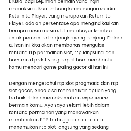
krusial bagi sejumlah pemain yang ingin
memaksimalkan peluang kemenangan sendiri.
Return to Player, yang merupakan Return to
Player, adalah persentase apa mengindikasikan
berapa mesin mesin slot membayar kembali
untuk pemain dalam jangka yang panjang. Dalam
tulisan ini, kita akan membahas mengulas
tentang rtp permainan slot, rtp langsung, dan
bocoran rtp slot yang dapat bisa membantu
kamu mencari game paling gacor di hari ini.
Dengan mengetahui rtp slot pragmatic dan rtp
slot gacor, Anda bisa menentukan option yang
terbaik dalam memaksimalkan experience
bermain kamu. Ayo saya selami lebih dalam
tentang permainan yang menawarkan
memberikan RTP tertinggi dan cara cara
menemukan rtp slot langsung yang sedang