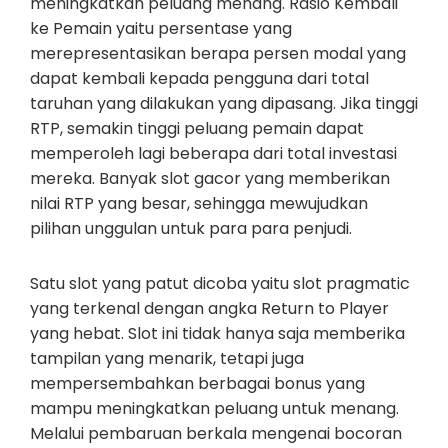
meningkatkan peluang menang. Rasio Kembali
ke Pemain yaitu persentase yang
merepresentasikan berapa persen modal yang
dapat kembali kepada pengguna dari total
taruhan yang dilakukan yang dipasang. Jika tinggi
RTP, semakin tinggi peluang pemain dapat
memperoleh lagi beberapa dari total investasi
mereka. Banyak slot gacor yang memberikan
nilai RTP yang besar, sehingga mewujudkan
pilihan unggulan untuk para para penjudi.
Satu slot yang patut dicoba yaitu slot pragmatic
yang terkenal dengan angka Return to Player
yang hebat. Slot ini tidak hanya saja memberika
tampilan yang menarik, tetapi juga
mempersembahkan berbagai bonus yang
mampu meningkatkan peluang untuk menang.
Melalui pembaruan berkala mengenai bocoran