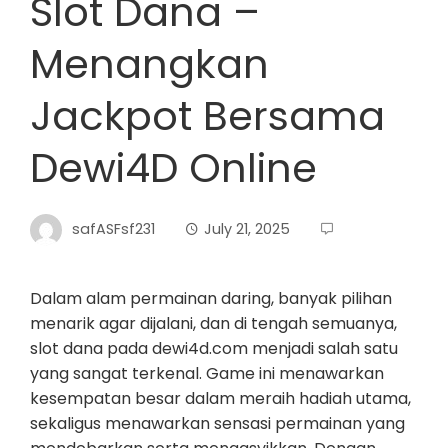
Slot Dana –
Menangkan
Jackpot Bersama
Dewi4D Online
safASFsf231
July 21, 2025
Dalam alam permainan daring, banyak pilihan
menarik agar dijalani, dan di tengah semuanya,
slot dana pada dewi4d.com menjadi salah satu
yang sangat terkenal. Game ini menawarkan
kesempatan besar dalam meraih hadiah utama,
sekaligus menawarkan sensasi permainan yang