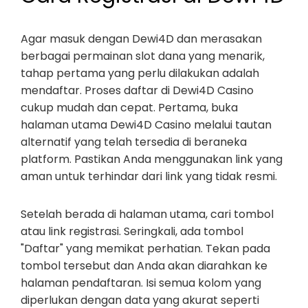
Agar masuk dengan Dewi4D dan merasakan
berbagai permainan slot dana yang menarik,
tahap pertama yang perlu dilakukan adalah
mendaftar. Proses daftar di Dewi4D Casino
cukup mudah dan cepat. Pertama, buka
halaman utama Dewi4D Casino melalui tautan
alternatif yang telah tersedia di beraneka
platform. Pastikan Anda menggunakan link yang
aman untuk terhindar dari link yang tidak resmi.
Setelah berada di halaman utama, cari tombol
atau link registrasi. Seringkali, ada tombol
"Daftar" yang memikat perhatian. Tekan pada
tombol tersebut dan Anda akan diarahkan ke
halaman pendaftaran. Isi semua kolom yang
diperlukan dengan data yang akurat seperti