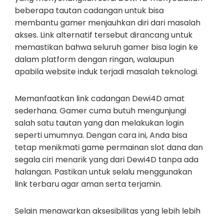
beberapa tautan cadangan untuk bisa
membantu gamer menjauhkan diri dari masalah
akses. Link alternatif tersebut dirancang untuk
memastikan bahwa seluruh gamer bisa login ke
dalam platform dengan ringan, walaupun
apabila website induk terjadi masalah teknologi.
Memanfaatkan link cadangan Dewi4D amat
sederhana. Gamer cuma butuh mengunjungi
salah satu tautan yang dan melakukan login
seperti umumnya. Dengan cara ini, Anda bisa
tetap menikmati game permainan slot dana dan
segala ciri menarik yang dari Dewi4D tanpa ada
halangan. Pastikan untuk selalu menggunakan
link terbaru agar aman serta terjamin.
Selain menawarkan aksesibilitas yang lebih lebih