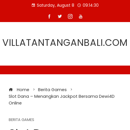
Skip
Saturday, August 8
09:14:31
to
content
VILLATANTANGANBALI.COM
Home
Berita Games
Slot Dana – Menangkan Jackpot Bersama Dewi4D
Online
BERITA GAMES