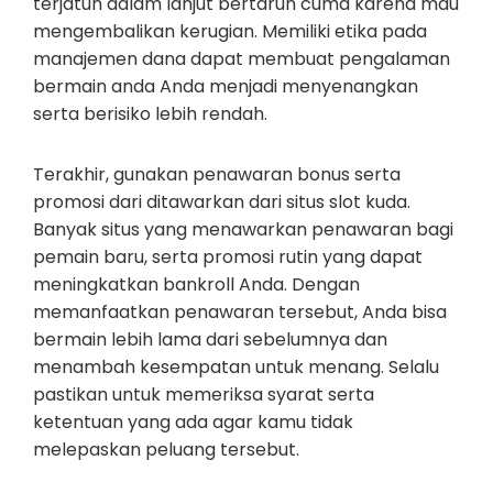
terjatuh dalam lanjut bertaruh cuma karena mau
mengembalikan kerugian. Memiliki etika pada
manajemen dana dapat membuat pengalaman
bermain anda Anda menjadi menyenangkan
serta berisiko lebih rendah.
Terakhir, gunakan penawaran bonus serta
promosi dari ditawarkan dari situs slot kuda.
Banyak situs yang menawarkan penawaran bagi
pemain baru, serta promosi rutin yang dapat
meningkatkan bankroll Anda. Dengan
memanfaatkan penawaran tersebut, Anda bisa
bermain lebih lama dari sebelumnya dan
menambah kesempatan untuk menang. Selalu
pastikan untuk memeriksa syarat serta
ketentuan yang ada agar kamu tidak
melepaskan peluang tersebut.