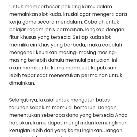
Untuk memperbesar peluang kamu dalam
memainkan slot kuda, krusial agar mengerti cara
kerja game secara mendalam. Cobalah untuk
belajar ragam jenis permainan, lengkap dengan
fitur khusus yang tersedia. Setiap kuda slot
memiliki ciri khas yang berbeda, maka cobalah
mengenali keunikan masing-masing masing-
masing terlebih dahulu memulai perjudian. Ini
akan membantu kamu membuat keputusan
lebih tepat saat menentukan permainan untuk
dimainkan.
Selanjutnya, krusial untuk mengatur batas
taruhan sebelum memulai bertaruh. Dengan
menentukan seberapa dana yang bersedia Anda
habiskan, kamu dapat menghindari kemungkinan
kerugian lebih dari yang kamu inginkan. Jangan