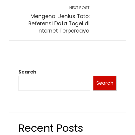
NEXT POST
Mengenal Jenius Toto:
Referensi Data Togel di
Internet Terpercaya
Search
Search
Recent Posts