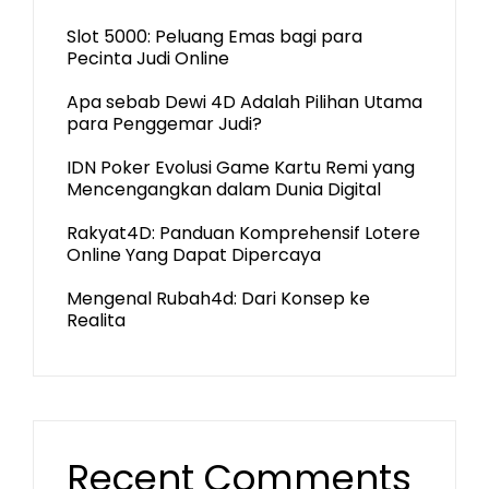
Slot 5000: Peluang Emas bagi para
Pecinta Judi Online
Apa sebab Dewi 4D Adalah Pilihan Utama
para Penggemar Judi?
IDN Poker Evolusi Game Kartu Remi yang
Mencengangkan dalam Dunia Digital
Rakyat4D: Panduan Komprehensif Lotere
Online Yang Dapat Dipercaya
Mengenal Rubah4d: Dari Konsep ke
Realita
Recent Comments