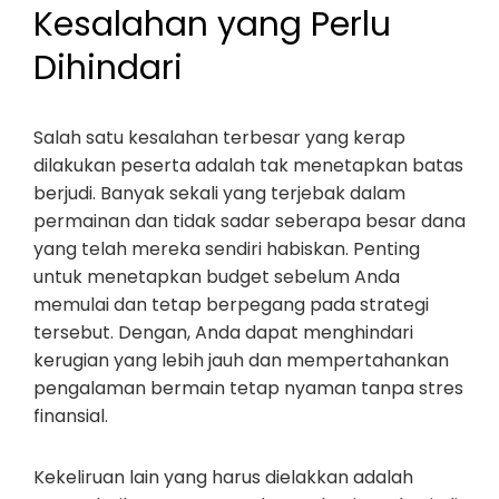
Kesalahan yang Perlu
Dihindari
Salah satu kesalahan terbesar yang kerap
dilakukan peserta adalah tak menetapkan batas
berjudi. Banyak sekali yang terjebak dalam
permainan dan tidak sadar seberapa besar dana
yang telah mereka sendiri habiskan. Penting
untuk menetapkan budget sebelum Anda
memulai dan tetap berpegang pada strategi
tersebut. Dengan, Anda dapat menghindari
kerugian yang lebih jauh dan mempertahankan
pengalaman bermain tetap nyaman tanpa stres
finansial.
Kekeliruan lain yang harus dielakkan adalah