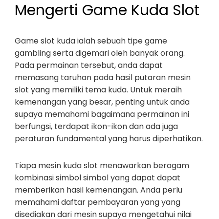
Mengerti Game Kuda Slot
Game slot kuda ialah sebuah tipe game
gambling serta digemari oleh banyak orang.
Pada permainan tersebut, anda dapat
memasang taruhan pada hasil putaran mesin
slot yang memiliki tema kuda. Untuk meraih
kemenangan yang besar, penting untuk anda
supaya memahami bagaimana permainan ini
berfungsi, terdapat ikon-ikon dan ada juga
peraturan fundamental yang harus diperhatikan.
Tiapa mesin kuda slot menawarkan beragam
kombinasi simbol simbol yang dapat dapat
memberikan hasil kemenangan. Anda perlu
memahami daftar pembayaran yang yang
disediakan dari mesin supaya mengetahui nilai