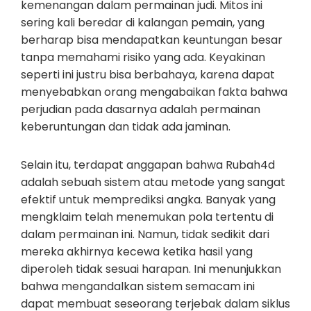
kemenangan dalam permainan judi. Mitos ini
sering kali beredar di kalangan pemain, yang
berharap bisa mendapatkan keuntungan besar
tanpa memahami risiko yang ada. Keyakinan
seperti ini justru bisa berbahaya, karena dapat
menyebabkan orang mengabaikan fakta bahwa
perjudian pada dasarnya adalah permainan
keberuntungan dan tidak ada jaminan.
Selain itu, terdapat anggapan bahwa Rubah4d
adalah sebuah sistem atau metode yang sangat
efektif untuk memprediksi angka. Banyak yang
mengklaim telah menemukan pola tertentu di
dalam permainan ini. Namun, tidak sedikit dari
mereka akhirnya kecewa ketika hasil yang
diperoleh tidak sesuai harapan. Ini menunjukkan
bahwa mengandalkan sistem semacam ini
dapat membuat seseorang terjebak dalam siklus