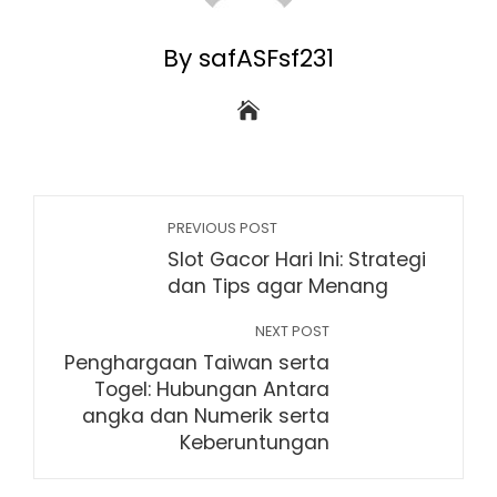
By safASFsf231
PREVIOUS POST
Slot Gacor Hari Ini: Strategi
dan Tips agar Menang
NEXT POST
Penghargaan Taiwan serta
Togel: Hubungan Antara
angka dan Numerik serta
Keberuntungan