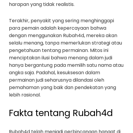
harapan yang tidak realistis.
Terakhir, penyakit yang sering menghinggapi
para pemain adalah kepercayaan bahwa
dengan menggunakan Rubah4d, mereka akan
selalu menang, tanpa memerlukan strategi atau
pengetahuan tentang permainan. Mitos ini
menciptakan ilusi bahwa menang dalam judi
hanya bergantung pada memilih satu nama atau
angka saja. Padahal, kesuksesan dalam
permainan judi seharusnya dilandasi oleh
pemahaman yang baik dan pendekatan yang
lebih rasional.
Fakta tentang Rubah4d
Rubah4d telah menjadi perbincangan hangat di