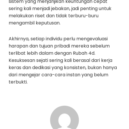
sistem yang menjanjikan keuntungan cepat
sering kali menjadi jebakan, jadi penting untuk
melakukan riset dan tidak terburu-buru
mengambil keputusan.
Akhirnya, setiap individu perlu mengevaluasi
harapan dan tujuan pribadi mereka sebelum
terlibat lebih dalam dengan Rubah 4d.
Kesuksesan sejati sering kali berasal dari kerja
keras dan dedikasi yang konsisten, bukan hanya
dari mengejar cara-cara instan yang belum
terbukti.