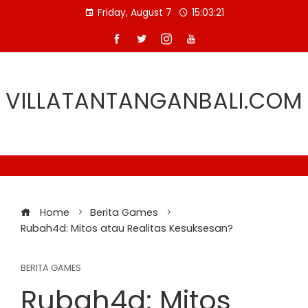
Skip
Friday, August 7
15:03:22
to
content
VILLATANTANGANBALI.COM
Home
Berita Games
Rubah4d: Mitos atau Realitas Kesuksesan?
BERITA GAMES
Rubah4d: Mitos