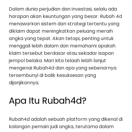
Dalam dunia perjudian dan investasi, selalu ada
harapan akan keuntungan yang besar. Rubah 4d
menawarkan sistem dan strategi tertentu yang
diklaim dapat meningkatkan peluang meraih
angka yang tepat. Akan tetapi, penting untuk
menggali lebih dalam dan memahami apakah
klaim tersebut berdasar atau sekadar isapan
jempol belaka. Mari kita telaah lebih lanjut
mengenai Rubah4d dan apa yang sebenarnya
tersembunyi di balik kesuksesan yang
dijanjikannya.
Apa Itu Rubah4d?
Rubah4d adalah sebuah platform yang dikenal di
kalangan pemain judi angka, terutama dalam