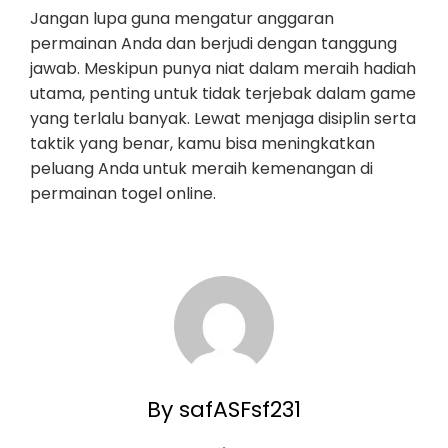
Jangan lupa guna mengatur anggaran
permainan Anda dan berjudi dengan tanggung
jawab. Meskipun punya niat dalam meraih hadiah
utama, penting untuk tidak terjebak dalam game
yang terlalu banyak. Lewat menjaga disiplin serta
taktik yang benar, kamu bisa meningkatkan
peluang Anda untuk meraih kemenangan di
permainan togel online.
By safASFsf231