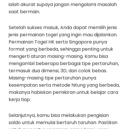
ialah akurat supaya jangan mengalami masalah
saat bermain.
Setelah sukses masuk, Anda dapat memilih jenis
jenis permainan togel yang ingin mau dijalankan.
Permainan Togel HK serta Singapore punya
format yang berbeda, sehingga penting untuk
mengerti aturan masing-masing. Kamu bisa
mengambil beberapa berbagai tipe pertaruhan,
termasuk dua dimensi, 3D, dan colok bebas.
Masing-masing tipe pertaruhan punya
kesempatan serta metode hitung yang berbeda,
makanya habiskan pemikiran untuk belajar cara
kerja tiap.
Selanjutnya, kamu bisa melakukan pengisian
saldo untuk memulai bertaruh taruhan. Pastikan