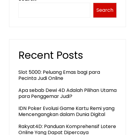
Search
Recent Posts
Slot 5000: Peluang Emas bagi para
Pecinta Judi Online
Apa sebab Dewi 4D Adalah Pilihan Utama
para Penggemar Judi?
IDN Poker Evolusi Game Kartu Remi yang
Mencengangkan dalam Dunia Digital
Rakyat4D: Panduan Komprehensif Lotere
Online Yang Dapat Dipercaya