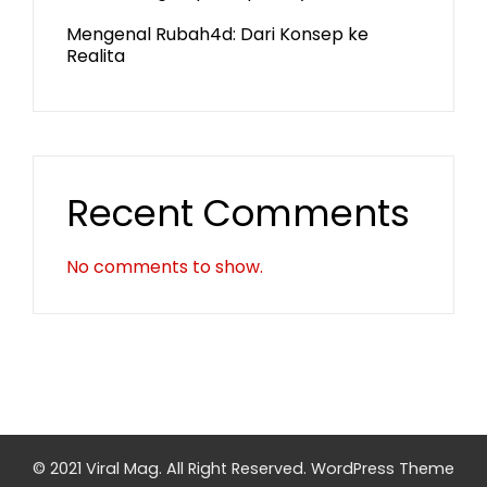
Mengenal Rubah4d: Dari Konsep ke
Realita
Recent Comments
No comments to show.
© 2021 Viral Mag. All Right Reserved.
WordPress Theme