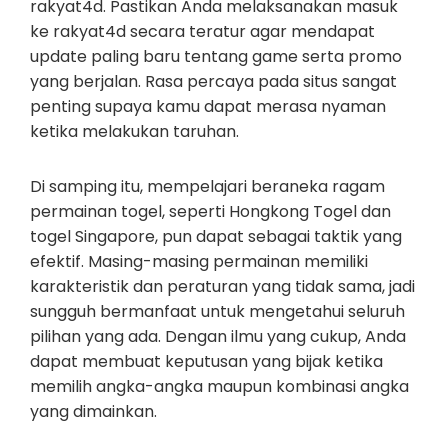
rakyat4d. Pastikan Anda melaksanakan masuk
ke rakyat4d secara teratur agar mendapat
update paling baru tentang game serta promo
yang berjalan. Rasa percaya pada situs sangat
penting supaya kamu dapat merasa nyaman
ketika melakukan taruhan.
Di samping itu, mempelajari beraneka ragam
permainan togel, seperti Hongkong Togel dan
togel Singapore, pun dapat sebagai taktik yang
efektif. Masing-masing permainan memiliki
karakteristik dan peraturan yang tidak sama, jadi
sungguh bermanfaat untuk mengetahui seluruh
pilihan yang ada. Dengan ilmu yang cukup, Anda
dapat membuat keputusan yang bijak ketika
memilih angka-angka maupun kombinasi angka
yang dimainkan.