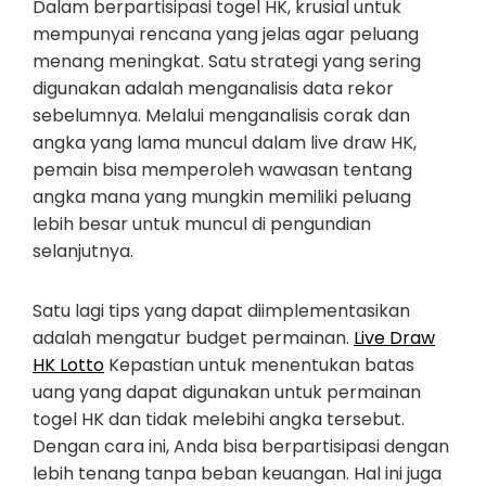
Dalam berpartisipasi togel HK, krusial untuk
mempunyai rencana yang jelas agar peluang
menang meningkat. Satu strategi yang sering
digunakan adalah menganalisis data rekor
sebelumnya. Melalui menganalisis corak dan
angka yang lama muncul dalam live draw HK,
pemain bisa memperoleh wawasan tentang
angka mana yang mungkin memiliki peluang
lebih besar untuk muncul di pengundian
selanjutnya.
Satu lagi tips yang dapat diimplementasikan
adalah mengatur budget permainan.
Live Draw
HK Lotto
Kepastian untuk menentukan batas
uang yang dapat digunakan untuk permainan
togel HK dan tidak melebihi angka tersebut.
Dengan cara ini, Anda bisa berpartisipasi dengan
lebih tenang tanpa beban keuangan. Hal ini juga