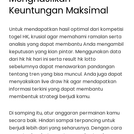
Keuntungan Maksimal
Untuk mendapatkan hasil optimal dari kompetisi
togel HK, krusial agar memahami ramalan serta
analisis yang dapat membantu Anda mengambil
keputusan yang kian pintar. Menggunakan data
dari hk hk hari ini serta result hk lotto
sebelumnya dapat menawarkan pandangan
tentang tren yang bisa muncul. Anda juga dapat
menyaksikan live draw hk agar mendapatkan
informasi terkini yang dapat membantu
membentuk strategi berjudi kamu.
Di samping itu, atur anggaran permainan kamu
secara baik. Hindari sampai terpancing untuk
berjudi lebih dari yang seharusnya. Dengan cara