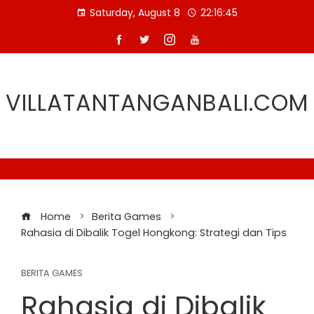
Skip
Saturday, August 8
22:16:45
to
content
VILLATANTANGANBALI.COM
Home
Berita Games
Rahasia di Dibalik Togel Hongkong: Strategi dan Tips
BERITA GAMES
Rahasia di Dibalik