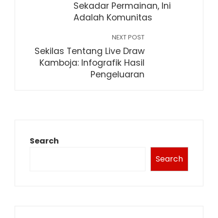
Sekadar Permainan, Ini
Adalah Komunitas
NEXT POST
Sekilas Tentang Live Draw
Kamboja: Infografik Hasil
Pengeluaran
Search
Search