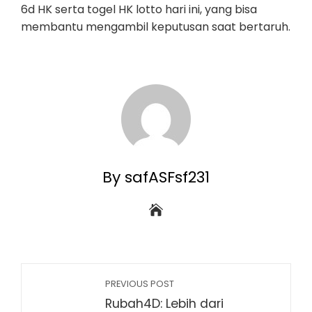
6d HK serta togel HK lotto hari ini, yang bisa
membantu mengambil keputusan saat bertaruh.
By safASFsf231
PREVIOUS POST
Rubah4D: Lebih dari