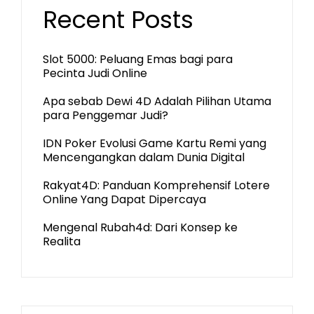
Recent Posts
Slot 5000: Peluang Emas bagi para
Pecinta Judi Online
Apa sebab Dewi 4D Adalah Pilihan Utama
para Penggemar Judi?
IDN Poker Evolusi Game Kartu Remi yang
Mencengangkan dalam Dunia Digital
Rakyat4D: Panduan Komprehensif Lotere
Online Yang Dapat Dipercaya
Mengenal Rubah4d: Dari Konsep ke
Realita