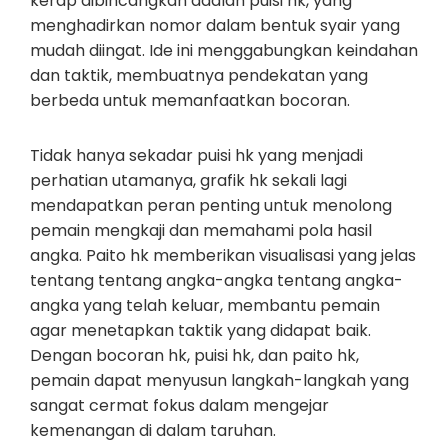
kerap dibincangkan adalah puisi hk, yang
menghadirkan nomor dalam bentuk syair yang
mudah diingat. Ide ini menggabungkan keindahan
dan taktik, membuatnya pendekatan yang
berbeda untuk memanfaatkan bocoran.
Tidak hanya sekadar puisi hk yang menjadi
perhatian utamanya, grafik hk sekali lagi
mendapatkan peran penting untuk menolong
pemain mengkaji dan memahami pola hasil
angka. Paito hk memberikan visualisasi yang jelas
tentang tentang angka-angka tentang angka-
angka yang telah keluar, membantu pemain
agar menetapkan taktik yang didapat baik.
Dengan bocoran hk, puisi hk, dan paito hk,
pemain dapat menyusun langkah-langkah yang
sangat cermat fokus dalam mengejar
kemenangan di dalam taruhan.