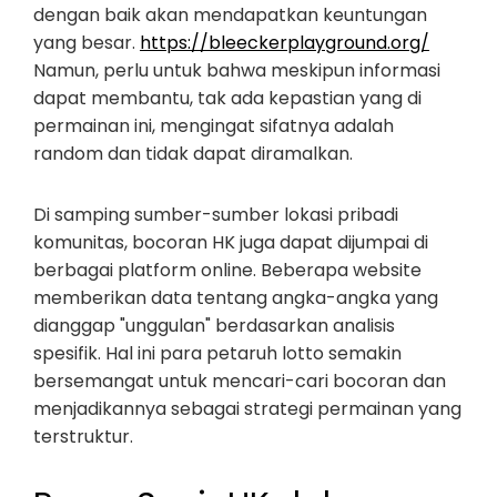
dengan baik akan mendapatkan keuntungan
yang besar.
https://bleeckerplayground.org/
Namun, perlu untuk bahwa meskipun informasi
dapat membantu, tak ada kepastian yang di
permainan ini, mengingat sifatnya adalah
random dan tidak dapat diramalkan.
Di samping sumber-sumber lokasi pribadi
komunitas, bocoran HK juga dapat dijumpai di
berbagai platform online. Beberapa website
memberikan data tentang angka-angka yang
dianggap "unggulan" berdasarkan analisis
spesifik. Hal ini para petaruh lotto semakin
bersemangat untuk mencari-cari bocoran dan
menjadikannya sebagai strategi permainan yang
terstruktur.