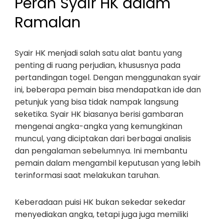
Peran Syair HK dalam
Ramalan
Syair HK menjadi salah satu alat bantu yang
penting di ruang perjudian, khususnya pada
pertandingan togel. Dengan menggunakan syair
ini, beberapa pemain bisa mendapatkan ide dan
petunjuk yang bisa tidak nampak langsung
seketika. Syair HK biasanya berisi gambaran
mengenai angka-angka yang kemungkinan
muncul, yang diciptakan dari berbagai analisis
dan pengalaman sebelumnya. Ini membantu
pemain dalam mengambil keputusan yang lebih
terinformasi saat melakukan taruhan.
Keberadaan puisi HK bukan sekedar sekedar
menyediakan angka, tetapi juga juga memiliki