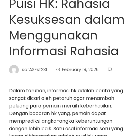
Puisi HK: Rahasia
Kesuksesan dalam
Menggunakan
Informasi Rahasia
safASFsf231
February 18, 2026
Dalam taruhan, informasi hk adalah berita yang
sangat dicari oleh petaruh agar menambah
peluang para pemain meraih keberhasilan.
Dengan bocoran hk yang, pemain dapat
memprediksi angka-angka keberuntungan
dengan lebih baik. Satu asal informasi seru yang