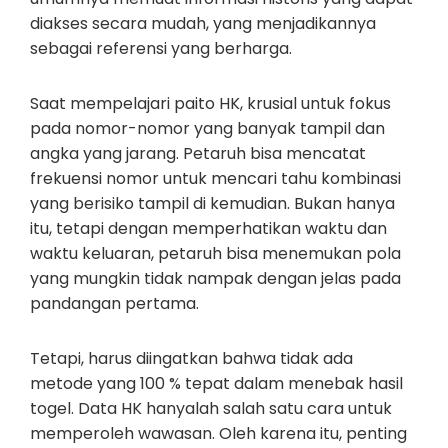
diakses secara mudah, yang menjadikannya
sebagai referensi yang berharga.
Saat mempelajari paito HK, krusial untuk fokus
pada nomor-nomor yang banyak tampil dan
angka yang jarang. Petaruh bisa mencatat
frekuensi nomor untuk mencari tahu kombinasi
yang berisiko tampil di kemudian. Bukan hanya
itu, tetapi dengan memperhatikan waktu dan
waktu keluaran, petaruh bisa menemukan pola
yang mungkin tidak nampak dengan jelas pada
pandangan pertama.
Tetapi, harus diingatkan bahwa tidak ada
metode yang 100 % tepat dalam menebak hasil
togel. Data HK hanyalah salah satu cara untuk
memperoleh wawasan. Oleh karena itu, penting