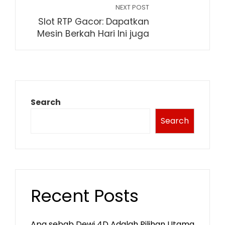
NEXT POST
Slot RTP Gacor: Dapatkan
Mesin Berkah Hari Ini juga
Search
Search
Recent Posts
Apa sebab Dewi 4D Adalah Pilihan Utama