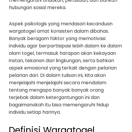
memengaruhi tindakan, perasaan, dan bahkan
hubungan sosial mereka.
Aspek psikologis yang mendasari kecanduan
wargatogel amat konsisten dalam dibahas.
Banyak beragam faktor yang memotivasi
individu agar berpartisipasi lebih dalam ke dalam
alam togel, termasuk harapan akan kekayaan
instan, tekanan dari lingkungan, serta bahkan
aspek emosional yang terkait dengan pelarian
pelarian dari. Di dalam tulisan ini, kita akan
menjelajahi menjelajahi secara mendalam
tentang mengapa banyak banyak orang
terjebak dalam ketergantungan ini dan
bagaimanakah itu bisa memengaruhi hidup
individu setiap harinya.
Definisi Wargatogel