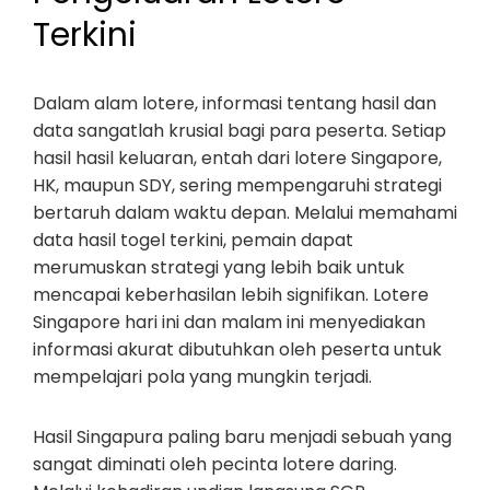
Terkini
Dalam alam lotere, informasi tentang hasil dan
data sangatlah krusial bagi para peserta. Setiap
hasil hasil keluaran, entah dari lotere Singapore,
HK, maupun SDY, sering mempengaruhi strategi
bertaruh dalam waktu depan. Melalui memahami
data hasil togel terkini, pemain dapat
merumuskan strategi yang lebih baik untuk
mencapai keberhasilan lebih signifikan. Lotere
Singapore hari ini dan malam ini menyediakan
informasi akurat dibutuhkan oleh peserta untuk
mempelajari pola yang mungkin terjadi.
Hasil Singapura paling baru menjadi sebuah yang
sangat diminati oleh pecinta lotere daring.