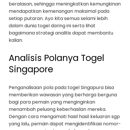
beralasan, sehingga meningkatkan kemungkinan
mendapatkan kemenangan maksimal pada
setiap putaran. Ayo kita semua selami lebih
dalam dunia togel daring ini serta lihat
bagaimana strategi analitis dapat membantu
kalian.
Analisis Polanya Togel
Singapore
Penganalisaan pola pada togel Singapura bisa
memberikan wawasan yang berharga berguna
bagi para pemain yang menginginkan
menambah peluang keberhasilan mereka.
Dengan cara mengamati hasil hasil keluaran sgp
yang lalu, pemain dapat mengidentifikasi nomor-