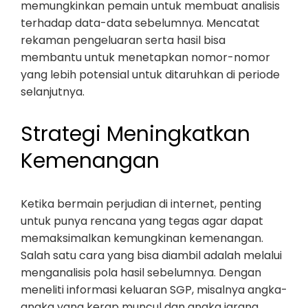
memungkinkan pemain untuk membuat analisis
terhadap data-data sebelumnya. Mencatat
rekaman pengeluaran serta hasil bisa
membantu untuk menetapkan nomor-nomor
yang lebih potensial untuk ditaruhkan di periode
selanjutnya.
Strategi Meningkatkan
Kemenangan
Ketika bermain perjudian di internet, penting
untuk punya rencana yang tegas agar dapat
memaksimalkan kemungkinan kemenangan.
Salah satu cara yang bisa diambil adalah melalui
menganalisis pola hasil sebelumnya. Dengan
meneliti informasi keluaran SGP, misalnya angka-
angka yang kerap muncul dan angka jarang,