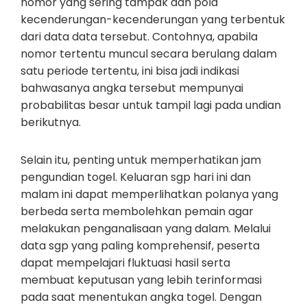
nomor yang sering tampak dan pola
kecenderungan-kecenderungan yang terbentuk
dari data data tersebut. Contohnya, apabila
nomor tertentu muncul secara berulang dalam
satu periode tertentu, ini bisa jadi indikasi
bahwasanya angka tersebut mempunyai
probabilitas besar untuk tampil lagi pada undian
berikutnya.
Selain itu, penting untuk memperhatikan jam
pengundian togel. Keluaran sgp hari ini dan
malam ini dapat memperlihatkan polanya yang
berbeda serta membolehkan pemain agar
melakukan penganalisaan yang dalam. Melalui
data sgp yang paling komprehensif, peserta
dapat mempelajari fluktuasi hasil serta
membuat keputusan yang lebih terinformasi
pada saat menentukan angka togel. Dengan