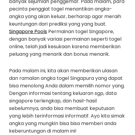
banyak sejumlah penggemar. Pada malam, para
pecinta penggiat togel menantikan angka-
angka yang akan keluar, berharap agar meraih
keuntungan dari prediksi yang yang buat.
Singapore Pools
Permainan togel Singapore,
dengan banyak variasi permainan seperti togel
online, telah jadi kesukaan karena memberikan
peluang yang menarik dan bonus menarik.
Pada malam ini, kita akan memberikan ulasan
dan ramalan angka togel Singapura yang dapat
bisa menolong Anda dalam memilih nomor yang.
Dengan informasi tentang keluaran sgp, data
singapore terlengkap, dan hasil-hasil
sebelumnya, anda bisa membuat keputusan
yang lebih terinformasi informatif. Ayo kita simak
angka yang mungkin bisa bisa memberi anda
keberuntungan di malam ini!