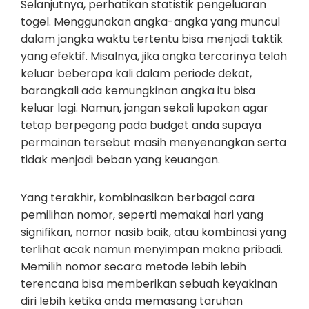
Selanjutnya, perhatikan statistik pengeluaran
togel. Menggunakan angka-angka yang muncul
dalam jangka waktu tertentu bisa menjadi taktik
yang efektif. Misalnya, jika angka tercarinya telah
keluar beberapa kali dalam periode dekat,
barangkali ada kemungkinan angka itu bisa
keluar lagi. Namun, jangan sekali lupakan agar
tetap berpegang pada budget anda supaya
permainan tersebut masih menyenangkan serta
tidak menjadi beban yang keuangan.
Yang terakhir, kombinasikan berbagai cara
pemilihan nomor, seperti memakai hari yang
signifikan, nomor nasib baik, atau kombinasi yang
terlihat acak namun menyimpan makna pribadi.
Memilih nomor secara metode lebih lebih
terencana bisa memberikan sebuah keyakinan
diri lebih ketika anda memasang taruhan