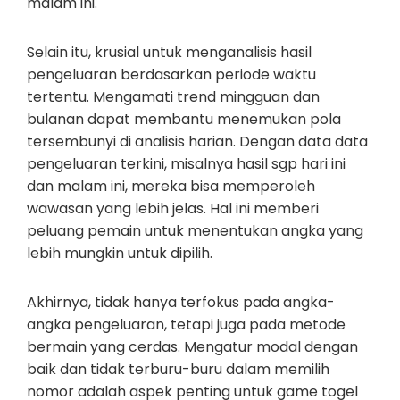
malam ini.
Selain itu, krusial untuk menganalisis hasil
pengeluaran berdasarkan periode waktu
tertentu. Mengamati trend mingguan dan
bulanan dapat membantu menemukan pola
tersembunyi di analisis harian. Dengan data data
pengeluaran terkini, misalnya hasil sgp hari ini
dan malam ini, mereka bisa memperoleh
wawasan yang lebih jelas. Hal ini memberi
peluang pemain untuk menentukan angka yang
lebih mungkin untuk dipilih.
Akhirnya, tidak hanya terfokus pada angka-
angka pengeluaran, tetapi juga pada metode
bermain yang cerdas. Mengatur modal dengan
baik dan tidak terburu-buru dalam memilih
nomor adalah aspek penting untuk game togel