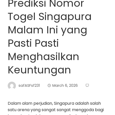
Prediksi Nomor
Togel Singapura
Malam Ini yang
Pasti Pasti
Menghasilkan
Keuntungan
safASFsf231
March 6, 2026
Dalam alam perjudian, Singapura adalah salah
satu arena yang sangat sangat menggoda bagi