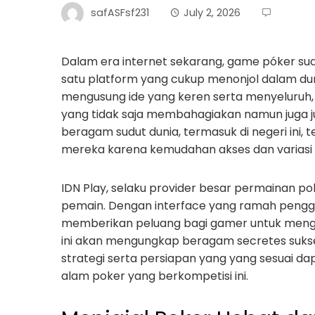
safASFsf231
July 2, 2026
Dalam era internet sekarang, game póker su
satu platform yang cukup menonjol dalam dun
mengusung ide yang keren serta menyeluru
yang tidak saja membahagiakan namun juga j
beragam sudut dunia, termasuk di negeri ini, 
mereka karena kemudahan akses dan variasi 
IDN Play, selaku provider besar permainan po
pemain. Dengan interface yang ramah penggu
memberikan peluang bagi gamer untuk mengem
ini akan mengungkap beragam secretes sukse
strategi serta persiapan yang yang sesuai d
alam poker yang berkompetisi ini.