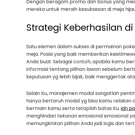
Dengan beragam promo dan bonus yang men
mereka untuk meraih kesuksesan di meja hijau
Strategi Keberhasilan di 
Satu elemen dalam sukses di permainan poke
meja. Posisi yang baik memberikan keistimew
Anda buat. Sebagai contoh, apabila kamu bert
informasi tentang pilihan lawan sebelum be
keputusan yg lebih bijak, baik menggertak at
Selain itu, manajemen modal sangatlah penti
hanya bertaruh modal yg bisa kamu relakan da
bermain kamu serta tetaplah batas itu.
idn p
menghindari tekanan emosional emosional yang
memungkinkan pilihan Anda jadi logis dan tert