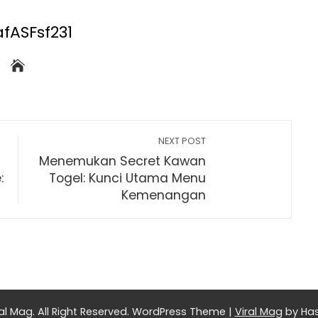
afASFsf231
NEXT POST
Menemukan Secret Kawan
:
Togel: Kunci Utama Menu
Kemenangan
al Mag. All Right Reserved.
WordPress Theme
|
Viral Mag
by Ha