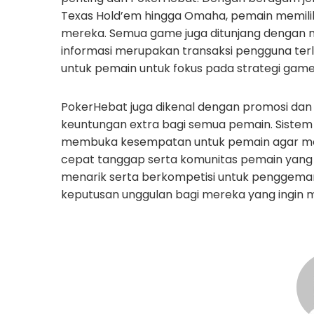
Texas Hold’em hingga Omaha, pemain memilik
mereka. Semua game juga ditunjang dengan m
informasi merupakan transaksi pengguna ter
untuk pemain untuk fokus pada strategi gam
PokerHebat juga dikenal dengan promosi da
keuntungan extra bagi semua pemain. Sistem 
membuka kesempatan untuk pemain agar mer
cepat tanggap serta komunitas pemain yang
menarik serta berkompetisi untuk penggema
keputusan unggulan bagi mereka yang ingin me