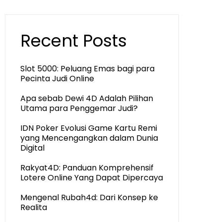
Recent Posts
Slot 5000: Peluang Emas bagi para
Pecinta Judi Online
Apa sebab Dewi 4D Adalah Pilihan
Utama para Penggemar Judi?
IDN Poker Evolusi Game Kartu Remi
yang Mencengangkan dalam Dunia
Digital
Rakyat4D: Panduan Komprehensif
Lotere Online Yang Dapat Dipercaya
Mengenal Rubah4d: Dari Konsep ke
Realita