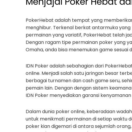
Menjajal Poker Hebat da
PokerHebat adalah tempat yang memberikan
menghibur. Terkenal berkat antarmuka yan
permainan yang variatif, PokerHebat telah jad
Dengan ragam tipe permainan poker yang yan
Omaha, anda bisa menemukan game sesuai 
IDN Poker adalah sebahagian dari PokerHeba
online. Menjadi salah satu jaringan besar te
berbagai turnamen dan cash game seru, sehi
pemain lain. Dengan dengan sistem keamanan
IDN Poker menyediakan garansi kenyamanan
Dalam dunia poker online, keberadaan wadah
untuk menikmati permainan di setiap waktu da
poker kian digemari di antara sejumlah oran