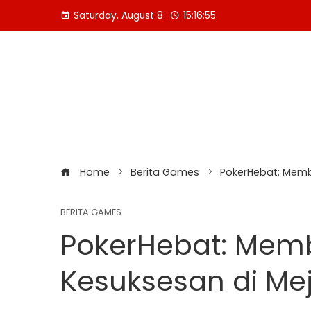
Skip
Saturday, August 8
15:16:56
to
content
Home
Berita Games
PokerHebat: Memb
BERITA GAMES
PokerHebat: Mem
Kesuksesan di Mej