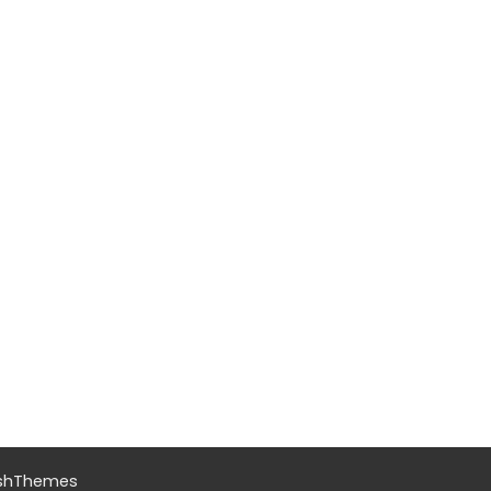
shThemes