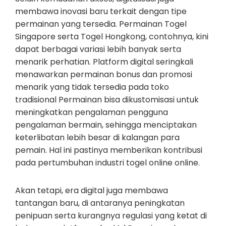
membawa inovasi baru terkait dengan tipe
permainan yang tersedia. Permainan Togel
Singapore serta Togel Hongkong, contohnya, kini
dapat berbagai variasi lebih banyak serta
menarik perhatian. Platform digital seringkali
menawarkan permainan bonus dan promosi
menarik yang tidak tersedia pada toko
tradisional Permainan bisa dikustomisasi untuk
meningkatkan pengalaman pengguna
pengalaman bermain, sehingga menciptakan
keterlibatan lebih besar di kalangan para
pemain. Hal ini pastinya memberikan kontribusi
pada pertumbuhan industri togel online online.
Akan tetapi, era digital juga membawa
tantangan baru, di antaranya peningkatan
penipuan serta kurangnya regulasi yang ketat di