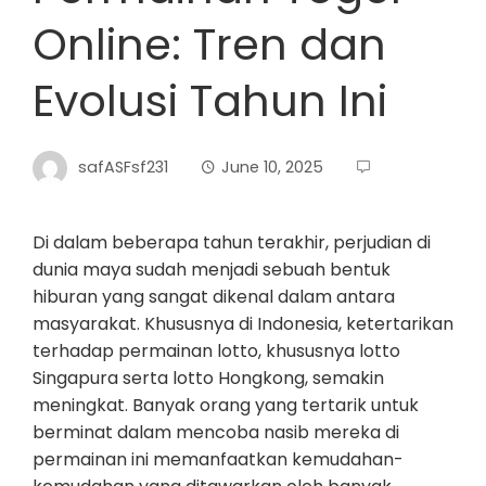
Online: Tren dan
Evolusi Tahun Ini
safASFsf231
June 10, 2025
Di dalam beberapa tahun terakhir, perjudian di
dunia maya sudah menjadi sebuah bentuk
hiburan yang sangat dikenal dalam antara
masyarakat. Khususnya di Indonesia, ketertarikan
terhadap permainan lotto, khususnya lotto
Singapura serta lotto Hongkong, semakin
meningkat. Banyak orang yang tertarik untuk
berminat dalam mencoba nasib mereka di
permainan ini memanfaatkan kemudahan-