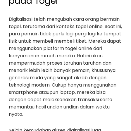
pada Togel
Digitalisasi telah mengubah cara orang bermain
togel, terutama dari konteks togel online. Saat ini,
para pemain tidak perlu lagi pergi lagi ke tempat
fisik untuk membeli membeli tiket. Mereka dapat
menggunakan platform togel online dari
kenyamanan rumah mereka. Hal ini akan
mempermudah proses taruhan taruhan dan
menarik lebih lebih banyak pemain, khususnya
generasi muda yang sangat akrab dengan
teknologi modern. Cukup hanya menggunakan
smartphone ataupun laptop, mereka bisa
dengan cepat melaksanakan transaksi serta
memantau hasil undian undian dalam waktu
nyata.
Selain kemudahan akses, digitalisasi juga