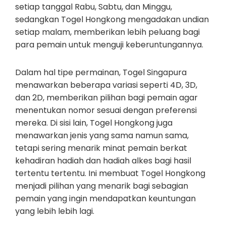
setiap tanggal Rabu, Sabtu, dan Minggu,
sedangkan Togel Hongkong mengadakan undian
setiap malam, memberikan lebih peluang bagi
para pemain untuk menguji keberuntungannya.
Dalam hal tipe permainan, Togel Singapura
menawarkan beberapa variasi seperti 4D, 3D,
dan 2D, memberikan pilihan bagi pemain agar
menentukan nomor sesuai dengan preferensi
mereka. Di sisi lain, Togel Hongkong juga
menawarkan jenis yang sama namun sama,
tetapi sering menarik minat pemain berkat
kehadiran hadiah dan hadiah alkes bagi hasil
tertentu tertentu. Ini membuat Togel Hongkong
menjadi pilihan yang menarik bagi sebagian
pemain yang ingin mendapatkan keuntungan
yang lebih lebih lagi.