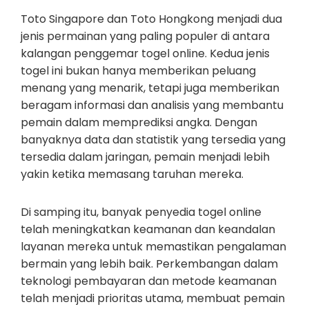
Toto Singapore dan Toto Hongkong menjadi dua
jenis permainan yang paling populer di antara
kalangan penggemar togel online. Kedua jenis
togel ini bukan hanya memberikan peluang
menang yang menarik, tetapi juga memberikan
beragam informasi dan analisis yang membantu
pemain dalam memprediksi angka. Dengan
banyaknya data dan statistik yang tersedia yang
tersedia dalam jaringan, pemain menjadi lebih
yakin ketika memasang taruhan mereka.
Di samping itu, banyak penyedia togel online
telah meningkatkan keamanan dan keandalan
layanan mereka untuk memastikan pengalaman
bermain yang lebih baik. Perkembangan dalam
teknologi pembayaran dan metode keamanan
telah menjadi prioritas utama, membuat pemain