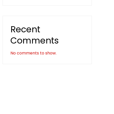
Recent
Comments
No comments to show.