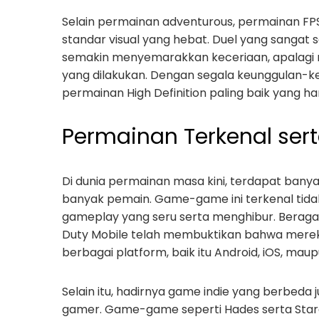
Selain permainan adventurous, permainan FP
standar visual yang hebat. Duel yang sangat 
semakin menyemarakkan keceriaan, apalagi me
yang dilakukan. Dengan segala keunggulan-ke
permainan High Definition paling baik yang har
Permainan Terkenal sert
Di dunia permainan masa kini, terdapat ban
banyak pemain. Game-game ini terkenal tida
gameplay yang seru serta menghibur. Beragam
Duty Mobile telah membuktikan bahwa mereka
berbagai platform, baik itu Android, iOS, maup
Selain itu, hadirnya game indie yang berbed
gamer. Game-game seperti Hades serta Sta