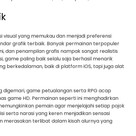
ik
i visual yang memukau dan menjadi preferensi
dar grafik terbaik. Banyak permainan terpopuler
i, dan penampilan grafis nampak sangat realistis
 game paling baik selalu saja berhasil menarik
ng berkedalaman, baik di platform iOS, tapi juga alat
ng digemari, game petualangan serta RPG acap
as game HD. Permainan seperti ini menghadirkan
memungkinkan pemain agar menjelajahi setiap pojok
i serta narasi yang keren menjadikan sensasi
 merasakan terlibat dalam kisah alurnya yang