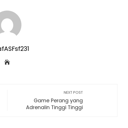
afASFsf231
NEXT POST
Game Perang yang
Adrenalin Tinggi Tinggi