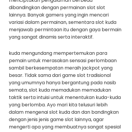
menciptakan pengalaman berbeda
dibandingkan dengan permainan slot slot
lainnya. Banyak gamers yang ingin mencari
variasi dalam permainan, sementara slot kuda
menjawab permintaan itu dengan gaya bermain
yang sangat dinamis serta interaktif.
kuda mengundang mempertemukan para
pemain untuk merasakan sensasi perlombaan
sambil berkesempatan meraih jackpot yang
besar. Tidak sama dari game slot tradisional
yang umumnya hanya bergantung pada nasib
semata, slot kuda memadukan memadukan
taktik serta intuisi untuk menentukan kuda-kuda
yang berlomba. Ayo mari kita telusuri lebih
dalam mengenai slot kuda dan dan bandingkan
dengan jenis jenis game slot lainnya, agar
mengerti apa yang membuatnya sangat spesial