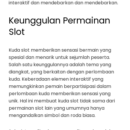
interaktif dan mendebarkan dan mendebarkan.
Keunggulan Permainan
Slot
Kuda slot memberikan sensasi bermain yang
spesial dan menarik untuk sejumlah peserta.
Salah satu keunggulannya adalah tema yang
diangkat, yang berkaitan dengan perlombaan
kuda. Keberadaan elemen interaktif yang
memungkinkan pemain berpartisipasi dalam
perlombaan kuda memberikan sensasi yang
unik. Hal ini membuat kuda slot tidak sama dari
permainan slot lain yang umumnya hanya
mengandalkan simbol dan roda biasa.