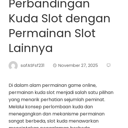
Perbandingan
Kuda Slot dengan
Permainan Slot
Lainnya
safASFsf231
November 27, 2025
Di dalam alam permainan game online,
permainan kuda slot menjadi salah satu pilihan
yang menarik perhatian sejumlah peminat.
Melalui konsep perlombaan kuda dan
menegangkan dan mekanisme permainan
sangat berbeda, slot kuda menawarkan