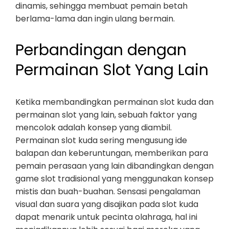
dinamis, sehingga membuat pemain betah
berlama-lama dan ingin ulang bermain.
Perbandingan dengan
Permainan Slot Yang Lain
Ketika membandingkan permainan slot kuda dan
permainan slot yang lain, sebuah faktor yang
mencolok adalah konsep yang diambil.
Permainan slot kuda sering mengusung ide
balapan dan keberuntungan, memberikan para
pemain perasaan yang lain dibandingkan dengan
game slot tradisional yang menggunakan konsep
mistis dan buah-buahan. Sensasi pengalaman
visual dan suara yang disajikan pada slot kuda
dapat menarik untuk pecinta olahraga, hal ini