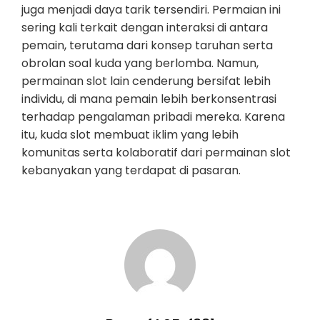
juga menjadi daya tarik tersendiri. Permaian ini
sering kali terkait dengan interaksi di antara
pemain, terutama dari konsep taruhan serta
obrolan soal kuda yang berlomba. Namun,
permainan slot lain cenderung bersifat lebih
individu, di mana pemain lebih berkonsentrasi
terhadap pengalaman pribadi mereka. Karena
itu, kuda slot membuat iklim yang lebih
komunitas serta kolaboratif dari permainan slot
kebanyakan yang terdapat di pasaran.