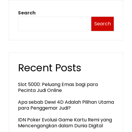
Search
Search
Recent Posts
Slot 5000: Peluang Emas bagi para
Pecinta Judi Online
Apa sebab Dewi 4D Adalah Pilihan Utama
para Penggemar Judi?
IDN Poker Evolusi Game Kartu Remi yang
Mencengangkan dalam Dunia Digital