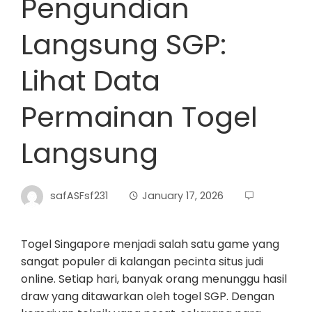
Pengundian
Langsung SGP:
Lihat Data
Permainan Togel
Langsung
safASFsf231
January 17, 2026
Togel Singapore menjadi salah satu game yang
sangat populer di kalangan pecinta situs judi
online. Setiap hari, banyak orang menunggu hasil
draw yang ditawarkan oleh togel SGP. Dengan