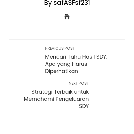
By safASFsf231
PREVIOUS POST
Mencari Tahu Hasil SDY:
Apa yang Harus
Diperhatikan
NEXT POST
Strategi Terbaik untuk
Memahami Pengeluaran
SDY