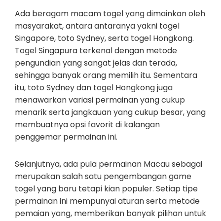
Ada beragam macam togel yang dimainkan oleh
masyarakat, antara antaranya yakni togel
Singapore, toto Sydney, serta togel Hongkong.
Togel Singapura terkenal dengan metode
pengundian yang sangat jelas dan terada,
sehingga banyak orang memilih itu. Sementara
itu, toto Sydney dan togel Hongkong juga
menawarkan variasi permainan yang cukup
menarik serta jangkauan yang cukup besar, yang
membuatnya opsi favorit di kalangan
penggemar permainan ini.
Selanjutnya, ada pula permainan Macau sebagai
merupakan salah satu pengembangan game
togel yang baru tetapi kian populer. Setiap tipe
permainan ini mempunyai aturan serta metode
pemaian yang, memberikan banyak pilihan untuk