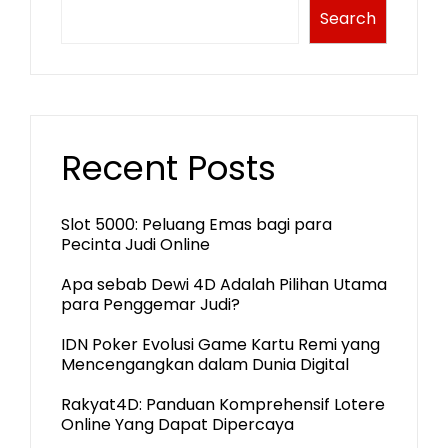
Search
Recent Posts
Slot 5000: Peluang Emas bagi para
Pecinta Judi Online
Apa sebab Dewi 4D Adalah Pilihan Utama
para Penggemar Judi?
IDN Poker Evolusi Game Kartu Remi yang
Mencengangkan dalam Dunia Digital
Rakyat4D: Panduan Komprehensif Lotere
Online Yang Dapat Dipercaya