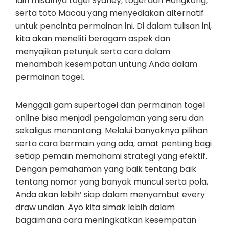
lain misalnya togel Sydney, togel dari Hongkong,
serta toto Macau yang menyediakan alternatif
untuk pencinta permainan ini. Di dalam tulisan ini,
kita akan meneliti beragam aspek dan
menyajikan petunjuk serta cara dalam
menambah kesempatan untung Anda dalam
permainan togel.
Menggali gam supertogel dan permainan togel
online bisa menjadi pengalaman yang seru dan
sekaligus menantang. Melalui banyaknya pilihan
serta cara bermain yang ada, amat penting bagi
setiap pemain memahami strategi yang efektif.
Dengan pemahaman yang baik tentang baik
tentang nomor yang banyak muncul serta pola,
Anda akan lebih’ siap dalam menyambut every
draw undian. Ayo kita simak lebih dalam
bagaimana cara meningkatkan kesempatan