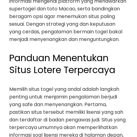
informasi mengenai platform yang menawarkan
supertogel dan toto Macao, serta bandingkan
beragam opsi agar menemukan situs paling
sesuai. Dengan strategi yang dan keputusan
yang cerdas, pengalaman bermain togel bakal
menjadi menyenangkan dan menguntungkan.
Panduan Menentukan
Situs Lotere Terpercaya
Memilih situs togel yang andal adalah langkah
penting untuk menjamin pengalaman berjudi
yang safe dan menyenangkan. Pertama,
pastikan situs tersebut memiliki lisensi yang sah
dan terdaftar di badan pengawas judi. Situs yang
terpercaya umumnya akan memperlihatkan
informasi soal lisensi mereka di halaman depan,