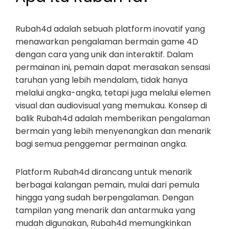
Rubah4d adalah sebuah platform inovatif yang
menawarkan pengalaman bermain game 4D
dengan cara yang unik dan interaktif. Dalam
permainan ini, pemain dapat merasakan sensasi
taruhan yang lebih mendalam, tidak hanya
melalui angka-angka, tetapi juga melalui elemen
visual dan audiovisual yang memukau. Konsep di
balik Rubah4d adalah memberikan pengalaman
bermain yang lebih menyenangkan dan menarik
bagi semua penggemar permainan angka.
Platform Rubah4d dirancang untuk menarik
berbagai kalangan pemain, mulai dari pemula
hingga yang sudah berpengalaman. Dengan
tampilan yang menarik dan antarmuka yang
mudah digunakan, Rubah4d memungkinkan