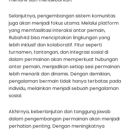
Selanjutnya, pengembangan sistem komunitas
juga akan menjadi fokus utama. Melalui platform
yang memfasilitasi interaksi antar pemain,
Rubah4d bisa menciptakan lingkungan yang
lebih inklusif dan kolaboratif. Fitur seperti
turnamen, tantangan, dan integrasi sosial di
dalam permainan akan memperkuat hubungan
antar pemain, menjadikan setiap sesi permainan
lebih menarik dan dinamis. Dengan demikian,
pengalaman bermain tidak hanya terbatas pada
individu, melainkan menjadi sebuah pengalaman
sosial.
Akhirnya, keberlanjutan dan tanggung jawab
dalam pengembangan permainan akan menjadi
perhatian penting. Dengan meningkatnya