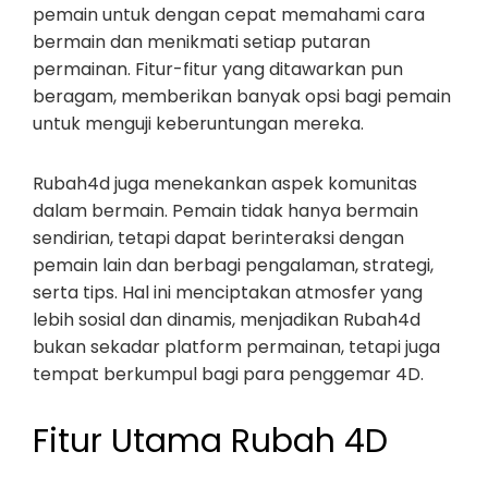
pemain untuk dengan cepat memahami cara
bermain dan menikmati setiap putaran
permainan. Fitur-fitur yang ditawarkan pun
beragam, memberikan banyak opsi bagi pemain
untuk menguji keberuntungan mereka.
Rubah4d juga menekankan aspek komunitas
dalam bermain. Pemain tidak hanya bermain
sendirian, tetapi dapat berinteraksi dengan
pemain lain dan berbagi pengalaman, strategi,
serta tips. Hal ini menciptakan atmosfer yang
lebih sosial dan dinamis, menjadikan Rubah4d
bukan sekadar platform permainan, tetapi juga
tempat berkumpul bagi para penggemar 4D.
Fitur Utama Rubah 4D