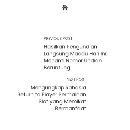
PREVIOUS POST
Hasilkan Pengundian
Langsung Macau Hari Ini:
Menanti Nomor Undian
Beruntung
NEXT POST
Mengungkap Rahasia
Return to Player Permainan
Slot yang Memikat
Bermanfaat