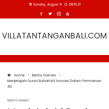
Skip
Sunday, August 9
08:15:32
to
content
VILLATANTANGANBALI.COM
Home
Berita Games
Menjelajahi Dunia Rubah4d: Inovasi Dalam Permainan
4D
BERITA GAMES