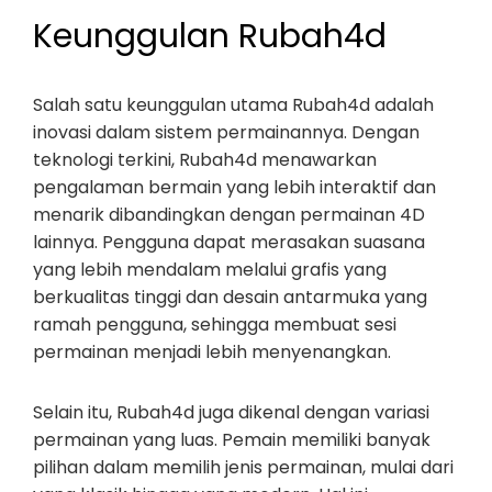
Keunggulan Rubah4d
Salah satu keunggulan utama Rubah4d adalah
inovasi dalam sistem permainannya. Dengan
teknologi terkini, Rubah4d menawarkan
pengalaman bermain yang lebih interaktif dan
menarik dibandingkan dengan permainan 4D
lainnya. Pengguna dapat merasakan suasana
yang lebih mendalam melalui grafis yang
berkualitas tinggi dan desain antarmuka yang
ramah pengguna, sehingga membuat sesi
permainan menjadi lebih menyenangkan.
Selain itu, Rubah4d juga dikenal dengan variasi
permainan yang luas. Pemain memiliki banyak
pilihan dalam memilih jenis permainan, mulai dari