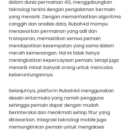
dalam dunia permainan 4D, menggabungkan
teknologi terkini dengan pengalaman bermain
yang menarik. Dengan memanfaatkan algoritma
canggih dan analisis data, Rubah4d mampu
menawarkan permainan yang adil dan
transparan, memastikan semua pemain
mendapatkan kesempatan yang sama dalam
meraih kemenangan. Hal ini tidak hanya
meningkatkan kepercayaan pemain, tetapi juga
menarik minat banyak orang untuk mencoba
keberuntungannya.
Selanjutnya, platform Rubah4d menggunakan
desain antarmuka yang ramah pengguna
sehingga pemain dapat dengan mudah
berinteraksi dan menikmati setiap fitur yang
ditawarkan. Integrasi teknologi mobile juga
memungkinkan pemain untuk mengakses