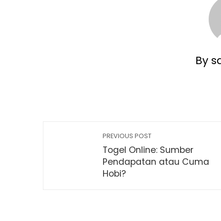
By s
PREVIOUS POST
Togel Online: Sumber
Pendapatan atau Cuma
Hobi?