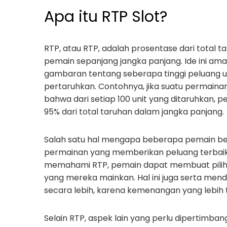
Apa itu RTP Slot?
RTP, atau RTP, adalah prosentase dari total 
pemain sepanjang jangka panjang. Ide ini am
gambaran tentang seberapa tinggi peluang 
pertaruhkan. Contohnya, jika suatu permainan 
bahwa dari setiap 100 unit yang ditaruhkan
95% dari total taruhan dalam jangka panjang.
Salah satu hal mengapa beberapa pemain ber
permainan yang memberikan peluang terbai
memahami RTP, pemain dapat membuat pilihan
yang mereka mainkan. Hal ini juga serta m
secara lebih, karena kemenangan yang lebih t
Selain RTP, aspek lain yang perlu dipertimbangk