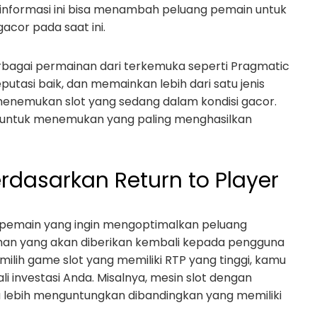
informasi ini bisa menambah peluang pemain untuk
acor pada saat ini.
bagai permainan dari terkemuka seperti Pragmatic
utasi baik, dan memainkan lebih dari satu jenis
enemukan slot yang sedang dalam kondisi gacor.
nya untuk menemukan yang paling menghasilkan
erdasarkan Return to Player
k pemain yang ingin mengoptimalkan peluang
ruhan yang akan diberikan kembali kepada pengguna
ilih game slot yang memiliki RTP yang tinggi, kamu
nvestasi Anda. Misalnya, mesin slot dengan
ya lebih menguntungkan dibandingkan yang memiliki