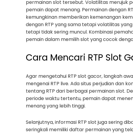
permainan slot tersebut. Volatilitas merujuk
pemain dapat menang. Permainan dengan RTP 
kemungkinan memberikan kemenangan kemena
dengan RTP yang sama tetapi volatilitas yan
tetapi tidak sering muncul. Kombinasi pema
pemain dalam memilih slot yang cocok dengan
Cara Mencari RTP Slot G
Agar mengetahui RTP slot gacor, langkah awa
mengenai RTP live. Ada situs perjudian dan k
tentang RTP dari berbagai permainan slot. 
periode waktu tertentu, pemain dapat men
menang yang lebih tinggi.
Selanjutnya, informasi RTP slot juga sering d
seringkali memiliki daftar permainan yang te