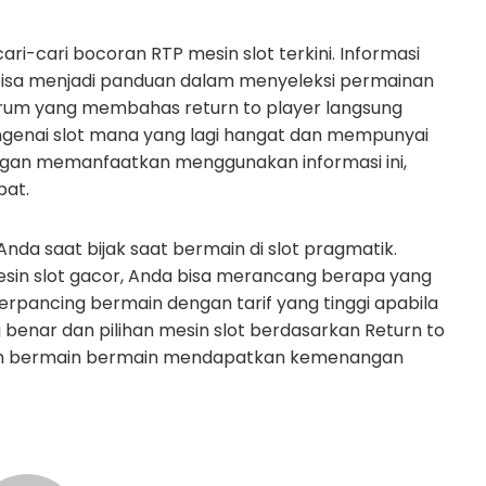
ari-cari bocoran RTP mesin slot terkini. Informasi
 bisa menjadi panduan dalam menyeleksi permainan
orum yang membahas return to player langsung
engenai slot mana yang lagi hangat dan mempunyai
an memanfaatkan menggunakan informasi ini,
pat.
nda saat bijak saat bermain di slot pragmatik.
esin slot gacor, Anda bisa merancang berapa yang
erpancing bermain dengan tarif yang tinggi apabila
 benar dan pilihan mesin slot berdasarkan Return to
an bermain bermain mendapatkan kemenangan