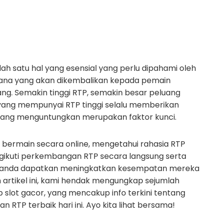
alah satu hal yang esensial yang perlu dipahami oleh
ana yang akan dikembalikan kepada pemain
ang. Semakin tinggi RTP, semakin besar peluang
yang mempunyai RTP tinggi selalu memberikan
yang menguntungkan merupakan faktor kunci.
r bermain secara online, mengetahui rahasia RTP
gikuti perkembangan RTP secara langsung serta
c, anda dapatkan meningkatkan kesempatan mereka
 artikel ini, kami hendak mengungkap sejumlah
 slot gacor, yang mencakup info terkini tentang
n RTP terbaik hari ini. Ayo kita lihat bersama!