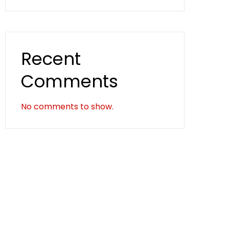
Recent
Comments
No comments to show.