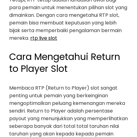
para pemain untuk menentukan pilihan slot yang
dimainkan. Dengan cara mengetahui RTP slot,
pemain bisa membuat keputusan yang lebih
bijak serta memperbaiki pengalaman bermain
mereka.
rtp live slot
Cara Mengetahui Return
to Player Slot
Membaca RTP (Return to Player) slot sangat
penting untuk pemain yang berkeinginan
mengoptimalkan peluang kemenangan mereka
sendiri. Return to Player adalah persentase
payout yang menunjukkan yang memperlihatkan
seberapa banyak dari total total taruhan nilai
taruhan yang akan kepada kepada pemain