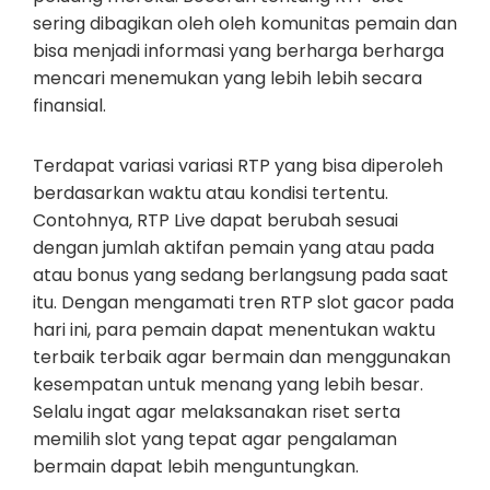
sering dibagikan oleh oleh komunitas pemain dan
bisa menjadi informasi yang berharga berharga
mencari menemukan yang lebih lebih secara
finansial.
Terdapat variasi variasi RTP yang bisa diperoleh
berdasarkan waktu atau kondisi tertentu.
Contohnya, RTP Live dapat berubah sesuai
dengan jumlah aktifan pemain yang atau pada
atau bonus yang sedang berlangsung pada saat
itu. Dengan mengamati tren RTP slot gacor pada
hari ini, para pemain dapat menentukan waktu
terbaik terbaik agar bermain dan menggunakan
kesempatan untuk menang yang lebih besar.
Selalu ingat agar melaksanakan riset serta
memilih slot yang tepat agar pengalaman
bermain dapat lebih menguntungkan.