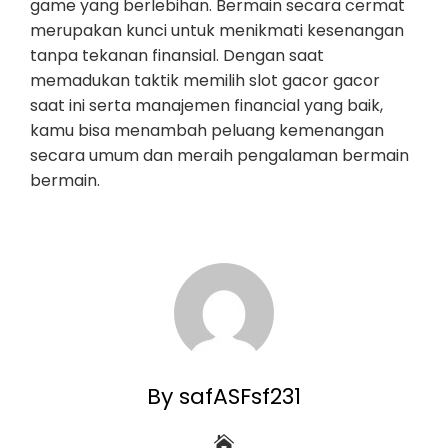
game yang berlebihan. Bermain secara cermat
merupakan kunci untuk menikmati kesenangan
tanpa tekanan finansial. Dengan saat
memadukan taktik memilih slot gacor gacor
saat ini serta manajemen financial yang baik,
kamu bisa menambah peluang kemenangan
secara umum dan meraih pengalaman bermain
bermain.
By safASFsf231