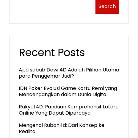
Search
Recent Posts
Apa sebab Dewi 4D Adalah Pilihan Utama
para Penggemar Judi?
IDN Poker Evolusi Game Kartu Remi yang
Mencengangkan dalam Dunia Digital
Rakyat4D: Panduan Komprehensif Lotere
Online Yang Dapat Dipercaya
Mengenal Rubah4d: Dari Konsep ke
Realita