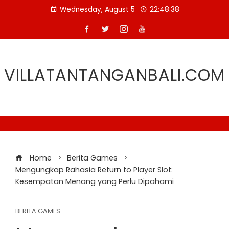
Skip
Wednesday, August 5
22:48:39
to
content
VILLATANTANGANBALI.COM
Home
Berita Games
Mengungkap Rahasia Return to Player Slot:
Kesempatan Menang yang Perlu Dipahami
BERITA GAMES