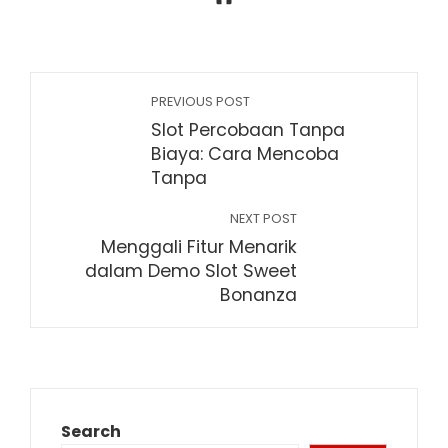
PREVIOUS POST
Slot Percobaan Tanpa
Biaya: Cara Mencoba
Tanpa
NEXT POST
Menggali Fitur Menarik
dalam Demo Slot Sweet
Bonanza
Search