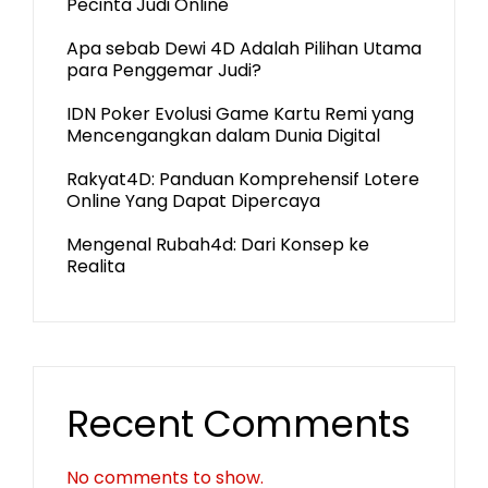
Pecinta Judi Online
Apa sebab Dewi 4D Adalah Pilihan Utama
para Penggemar Judi?
IDN Poker Evolusi Game Kartu Remi yang
Mencengangkan dalam Dunia Digital
Rakyat4D: Panduan Komprehensif Lotere
Online Yang Dapat Dipercaya
Mengenal Rubah4d: Dari Konsep ke
Realita
Recent Comments
No comments to show.