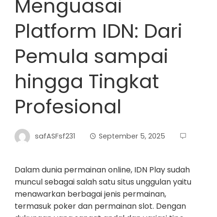
Menguasai
Platform IDN: Dari
Pemula sampai
hingga Tingkat
Profesional
safASFsf231
September 5, 2025
Dalam dunia permainan online, IDN Play sudah
muncul sebagai salah satu situs unggulan yaitu
menawarkan berbagai jenis permainan,
termasuk poker dan permainan slot. Dengan