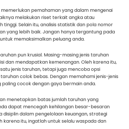
gel memerlukan pemahaman yang dalam mengenai
iknya melakukan riset terkait angka atau
inggi. Selain itu, analisis statistik dan pola nomor
han yang lebih baik. Jangan hanya tergantung pada
a untuk memaksimalkan peluang anda.
aruhan pun krusial. Masing-masing jenis taruhan
i dan mendapatkan kemenangan. Oleh karena itu,
satu jenis taruhan, tetapi juga mencoba opsi
n taruhan colok bebas. Dengan memahami jenis-jenis
 paling cocok dengan gaya bermain anda.
dan menetapkan batas jumlah taruhan yang
Anda dapat mencegah kehilangan besar-besaran
a disiplin dalam pengelolaan keuangan, strategi
h karena itu, ingatlah untuk selalu waspada dan
.