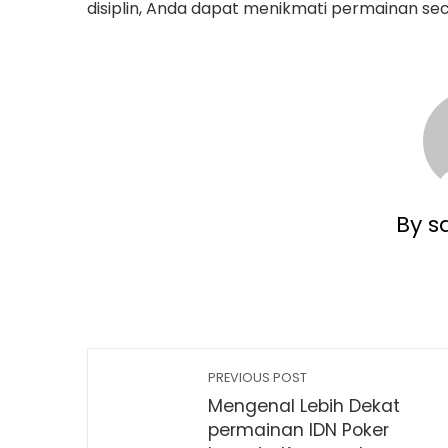
disiplin, Anda dapat menikmati permainan s
By s
PREVIOUS POST
Mengenal Lebih Dekat
permainan IDN Poker