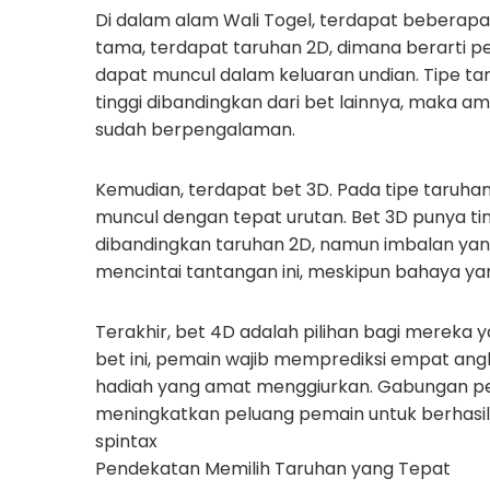
Di dalam alam Wali Togel, terdapat beberapa
tama, terdapat taruhan 2D, dimana berarti 
dapat muncul dalam keluaran undian. Tipe t
tinggi dibandingkan dari bet lainnya, maka 
sudah berpengalaman.
Kemudian, terdapat bet 3D. Pada tipe taruhan
muncul dengan tepat urutan. Bet 3D punya tingk
dibandingkan taruhan 2D, namun imbalan yang
mencintai tantangan ini, meskipun bahaya yang 
Terakhir, bet 4D adalah pilihan bagi mereka y
bet ini, pemain wajib memprediksi empat angk
hadiah yang amat menggiurkan. Gabungan pe
meningkatkan peluang pemain untuk berhasil 
spintax
Pendekatan Memilih Taruhan yang Tepat