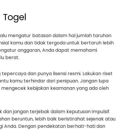
 Togel
lalu mengatur batasan dalam hal jumlah taruhan
nsial kamu dan tidak tergoda untuk bertaruh lebih
mengatur anggaran, Anda dapat memahami
lu berat.
ng tepercaya dan punya lisensi resmi. Lakukan riset
ntu kamu terhindar dari penipuan. Jangan lupa
ta mengecek kebijakan keamanan yang ada oleh
ak dan jangan terjebak dalam keputusan impulsif.
n beruntun, lebih baik beristirahat sejenak atau
i Anda. Dengan pendekatan berhati-hati dan