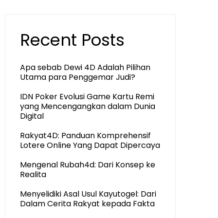
Recent Posts
Apa sebab Dewi 4D Adalah Pilihan
Utama para Penggemar Judi?
IDN Poker Evolusi Game Kartu Remi
yang Mencengangkan dalam Dunia
Digital
Rakyat4D: Panduan Komprehensif
Lotere Online Yang Dapat Dipercaya
Mengenal Rubah4d: Dari Konsep ke
Realita
Menyelidiki Asal Usul Kayutogel: Dari
Dalam Cerita Rakyat kepada Fakta