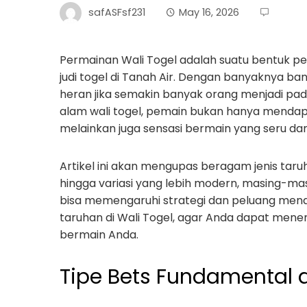
safASFsf231
May 16, 2026
Permainan Wali Togel adalah suatu bentuk p
judi togel di Tanah Air. Dengan banyaknya ban
heran jika semakin banyak orang menjadi pa
alam wali togel, pemain bukan hanya mend
melainkan juga sensasi bermain yang seru da
Artikel ini akan mengupas beragam jenis taruh
hingga variasi yang lebih modern, masing-masi
bisa memengaruhi strategi dan peluang menang.
taruhan di Wali Togel, agar Anda dapat mene
bermain Anda.
Tipe Bets Fundamental d