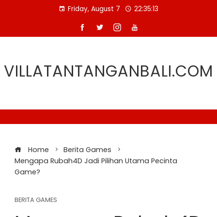
Skip
Friday, August 7
22:35:14
to
content
VILLATANTANGANBALI.COM
Home
Berita Games
Mengapa Rubah4D Jadi Pilihan Utama Pecinta
Game?
BERITA GAMES