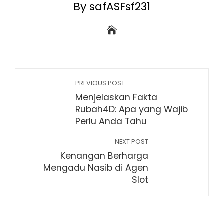
By safASFsf231
PREVIOUS POST
Menjelaskan Fakta
Rubah4D: Apa yang Wajib
Perlu Anda Tahu
NEXT POST
Kenangan Berharga
Mengadu Nasib di Agen
Slot