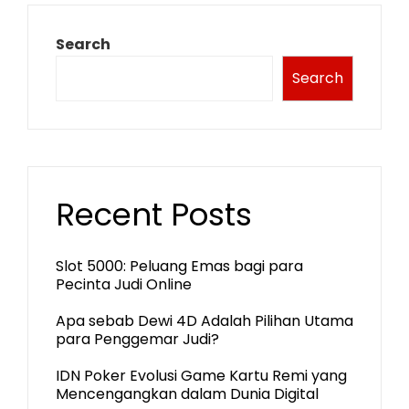
Search
Search
Recent Posts
Slot 5000: Peluang Emas bagi para
Pecinta Judi Online
Apa sebab Dewi 4D Adalah Pilihan Utama
para Penggemar Judi?
IDN Poker Evolusi Game Kartu Remi yang
Mencengangkan dalam Dunia Digital