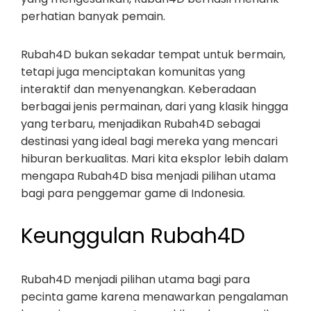
perhatian banyak pemain.
Rubah4D bukan sekadar tempat untuk bermain,
tetapi juga menciptakan komunitas yang
interaktif dan menyenangkan. Keberadaan
berbagai jenis permainan, dari yang klasik hingga
yang terbaru, menjadikan Rubah4D sebagai
destinasi yang ideal bagi mereka yang mencari
hiburan berkualitas. Mari kita eksplor lebih dalam
mengapa Rubah4D bisa menjadi pilihan utama
bagi para penggemar game di Indonesia.
Keunggulan Rubah4D
Rubah4D menjadi pilihan utama bagi para
pecinta game karena menawarkan pengalaman