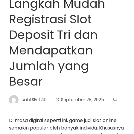
Langkah Mudah
Registrasi Slot
Deposit Tri dan
Mendapatkan
Jumlah yang
Besar
safASFsf231
September 28, 2025
Di masa digital seperti ini, game judi slot online
semakin populer oleh banyak individu. Khususnya