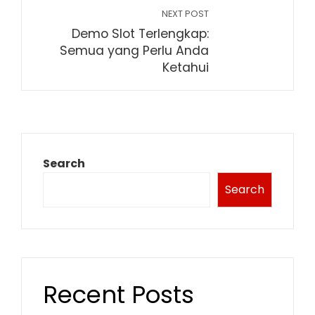
NEXT POST
Demo Slot Terlengkap:
Semua yang Perlu Anda
Ketahui
Search
Search
Recent Posts