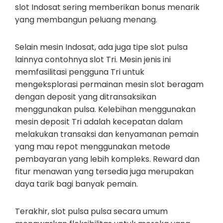
slot Indosat sering memberikan bonus menarik
yang membangun peluang menang.
Selain mesin Indosat, ada juga tipe slot pulsa
lainnya contohnya slot Tri. Mesin jenis ini
memfasilitasi pengguna Tri untuk
mengeksplorasi permainan mesin slot beragam
dengan deposit yang ditransaksikan
menggunakan pulsa. Kelebihan menggunakan
mesin deposit Tri adalah kecepatan dalam
melakukan transaksi dan kenyamanan pemain
yang mau repot menggunakan metode
pembayaran yang lebih kompleks. Reward dan
fitur menawan yang tersedia juga merupakan
daya tarik bagi banyak pemain.
Terakhir, slot pulsa pulsa secara umum