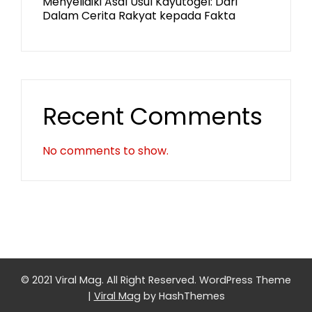
Menyelidiki Asal Usul Kayutogel: Dari
Dalam Cerita Rakyat kepada Fakta
Recent Comments
No comments to show.
© 2021 Viral Mag. All Right Reserved.
WordPress Theme
|
Viral Mag
by HashThemes