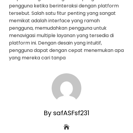
pengguna ketika berinteraksi dengan platform
tersebut. Salah satu fitur penting yang sangat
memikat adalah interface yang ramah
pengguna, memudahkan pengguna untuk
menavigasi multiple layanan yang tersedia di
platform ini. Dengan desain yang intuitif,
pengguna dapat dengan cepat menemukan apa
yang mereka cari tanpa
By safASFsf231