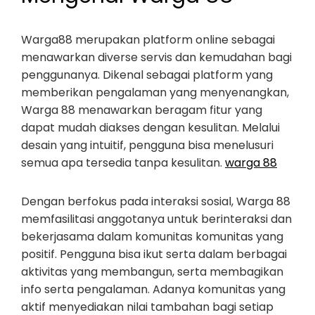
Warga88 merupakan platform online sebagai
menawarkan diverse servis dan kemudahan bagi
penggunanya. Dikenal sebagai platform yang
memberikan pengalaman yang menyenangkan,
Warga 88 menawarkan beragam fitur yang
dapat mudah diakses dengan kesulitan. Melalui
desain yang intuitif, pengguna bisa menelusuri
semua apa tersedia tanpa kesulitan.
warga 88
Dengan berfokus pada interaksi sosial, Warga 88
memfasilitasi anggotanya untuk berinteraksi dan
bekerjasama dalam komunitas komunitas yang
positif. Pengguna bisa ikut serta dalam berbagai
aktivitas yang membangun, serta membagikan
info serta pengalaman. Adanya komunitas yang
aktif menyediakan nilai tambahan bagi setiap