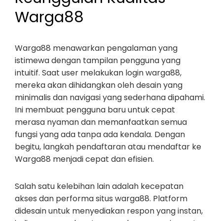
Warga88
Warga88 menawarkan pengalaman yang
istimewa dengan tampilan pengguna yang
intuitif. Saat user melakukan login warga88,
mereka akan dihidangkan oleh desain yang
minimalis dan navigasi yang sederhana dipahami.
Ini membuat pengguna baru untuk cepat
merasa nyaman dan memanfaatkan semua
fungsi yang ada tanpa ada kendala. Dengan
begitu, langkah pendaftaran atau mendaftar ke
Warga88 menjadi cepat dan efisien.
Salah satu kelebihan lain adalah kecepatan
akses dan performa situs warga88. Platform
didesain untuk menyediakan respon yang instan,