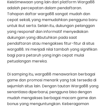
Keistimewaan yang lain dari platform Warga88
adalah percepatan dalam pendaftaran.
Tahapan daftar warga88 sangat mudah dan
cepat sekali, yang memudahkan pengguna baru
untuk ikut serta. Selain itu, dukungan pelanggan
yang responsif dan informatif menyediakan
dukungan yang dibutuhkan pada saat
pendaftaran atau mengakses fitur-fitur di situs
warga88. Ini menjadi nilai tambah yang signifikan
bagi para petaruh yang ingin cepat mulai
petualangan mereka.
Di samping itu, warga88 menawarkan berbagai
game dan promosi menarik yang tak tersedia di
sejumlah situs lain. Dengan tautan Warga88 yang
senantiasa diperbarui, pengguna bisa dengan
mudah mengakses berbagai macam game dan
bonus yang menguntungkan. Keberagaman