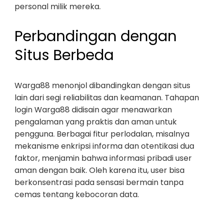
personal milik mereka.
Perbandingan dengan
Situs Berbeda
Warga88 menonjol dibandingkan dengan situs
lain dari segi reliabilitas dan keamanan. Tahapan
login Warga88 didisain agar menawarkan
pengalaman yang praktis dan aman untuk
pengguna. Berbagai fitur perlodalan, misalnya
mekanisme enkripsi informa dan otentikasi dua
faktor, menjamin bahwa informasi pribadi user
aman dengan baik. Oleh karena itu, user bisa
berkonsentrasi pada sensasi bermain tanpa
cemas tentang kebocoran data.