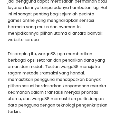
jadi pengguna dapat merasakan permainan atau
layanan lainnya tanpa adanya hambatan lag. Hal
ini ini sangat penting bagi sejumlah pecinta
games online yang mengharapkan sensasi
bermain yang mulus dan nyaman. Ini
menjadikannya pilihan utama di antara banyak
website serupa.
Di samping itu, warga88 juga memberikan
berbagai opsi setoran dan penarikan dana yang
aman dan mudah. Tautan warga88 menuju ke
ragam metode transaksi yang handal,
memastikan pengguna mendapatkan banyak
pilihan sesuai berdasarkan kenyamanan mereka.
Keamanan dalam transaksi menjadi prioritas
utama, dan warga88 memastikan perlindungan
data pengguna dengan teknologi pengenkripsian
terkini.