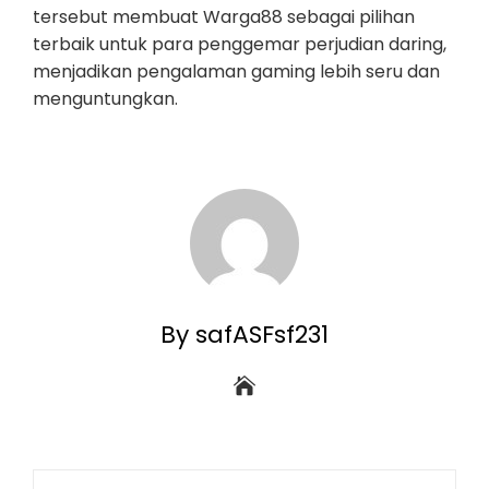
tersebut membuat Warga88 sebagai pilihan
terbaik untuk para penggemar perjudian daring,
menjadikan pengalaman gaming lebih seru dan
menguntungkan.
By safASFsf231