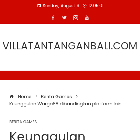
Skip
Sunday, August 9
12:05:01
to
content
VILLATANTANGANBALI.COM
Home
Berita Games
Keunggulan Warga88 dibandingkan platform lain
BERITA GAMES
Keunggulan