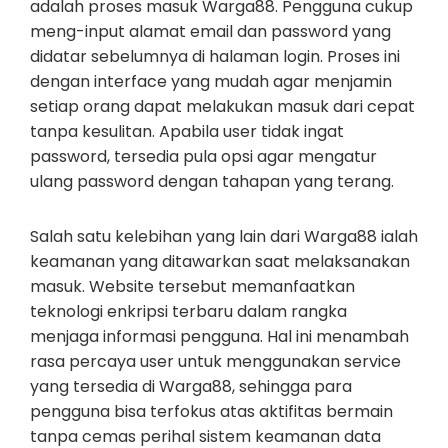
adalah proses masuk Warga88. Pengguna cukup
meng-input alamat email dan password yang
didatar sebelumnya di halaman login. Proses ini
dengan interface yang mudah agar menjamin
setiap orang dapat melakukan masuk dari cepat
tanpa kesulitan. Apabila user tidak ingat
password, tersedia pula opsi agar mengatur
ulang password dengan tahapan yang terang.
Salah satu kelebihan yang lain dari Warga88 ialah
keamanan yang ditawarkan saat melaksanakan
masuk. Website tersebut memanfaatkan
teknologi enkripsi terbaru dalam rangka
menjaga informasi pengguna. Hal ini menambah
rasa percaya user untuk menggunakan service
yang tersedia di Warga88, sehingga para
pengguna bisa terfokus atas aktifitas bermain
tanpa cemas perihal sistem keamanan data