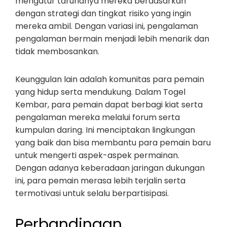
mengatur taruhanya mereka berdasarkan
dengan strategi dan tingkat risiko yang ingin
mereka ambil. Dengan variasi ini, pengalaman
pengalaman bermain menjadi lebih menarik dan
tidak membosankan.
Keunggulan lain adalah komunitas para pemain
yang hidup serta mendukung. Dalam Togel
Kembar, para pemain dapat berbagi kiat serta
pengalaman mereka melalui forum serta
kumpulan daring. Ini menciptakan lingkungan
yang baik dan bisa membantu para pemain baru
untuk mengerti aspek-aspek permainan.
Dengan adanya keberadaan jaringan dukungan
ini, para pemain merasa lebih terjalin serta
termotivasi untuk selalu berpartisipasi.
Perbandingan