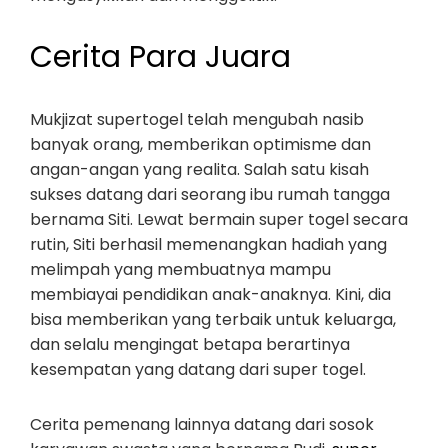
Cerita Para Juara
Mukjizat supertogel telah mengubah nasib
banyak orang, memberikan optimisme dan
angan-angan yang realita. Salah satu kisah
sukses datang dari seorang ibu rumah tangga
bernama Siti. Lewat bermain super togel secara
rutin, Siti berhasil memenangkan hadiah yang
melimpah yang membuatnya mampu
membiayai pendidikan anak-anaknya. Kini, dia
bisa memberikan yang terbaik untuk keluarga,
dan selalu mengingat betapa berartinya
kesempatan yang datang dari super togel.
Cerita pemenang lainnya datang dari sosok