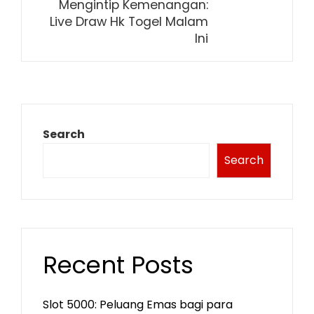
Mengintip Kemenangan:
Live Draw Hk Togel Malam
Ini
Search
Search
Recent Posts
Slot 5000: Peluang Emas bagi para