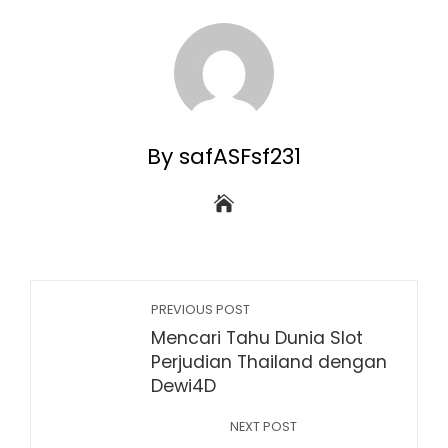
By safASFsf231
PREVIOUS POST
Mencari Tahu Dunia Slot
Perjudian Thailand dengan
Dewi4D
NEXT POST