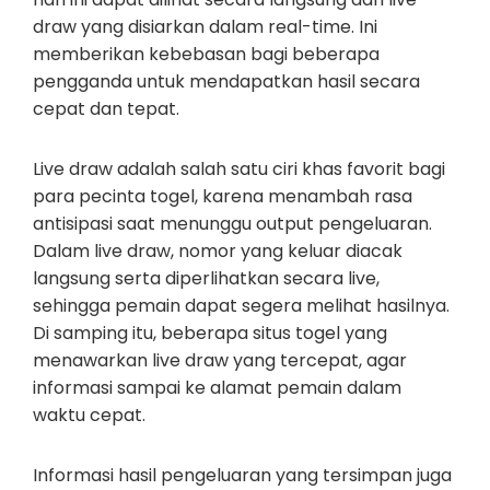
draw yang disiarkan dalam real-time. Ini
memberikan kebebasan bagi beberapa
pengganda untuk mendapatkan hasil secara
cepat dan tepat.
Live draw adalah salah satu ciri khas favorit bagi
para pecinta togel, karena menambah rasa
antisipasi saat menunggu output pengeluaran.
Dalam live draw, nomor yang keluar diacak
langsung serta diperlihatkan secara live,
sehingga pemain dapat segera melihat hasilnya.
Di samping itu, beberapa situs togel yang
menawarkan live draw yang tercepat, agar
informasi sampai ke alamat pemain dalam
waktu cepat.
Informasi hasil pengeluaran yang tersimpan juga