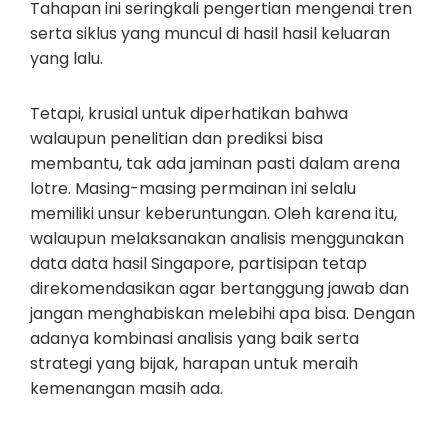
Tahapan ini seringkali pengertian mengenai tren
serta siklus yang muncul di hasil hasil keluaran
yang lalu.
Tetapi, krusial untuk diperhatikan bahwa
walaupun penelitian dan prediksi bisa
membantu, tak ada jaminan pasti dalam arena
lotre. Masing-masing permainan ini selalu
memiliki unsur keberuntungan. Oleh karena itu,
walaupun melaksanakan analisis menggunakan
data data hasil Singapore, partisipan tetap
direkomendasikan agar bertanggung jawab dan
jangan menghabiskan melebihi apa bisa. Dengan
adanya kombinasi analisis yang baik serta
strategi yang bijak, harapan untuk meraih
kemenangan masih ada.