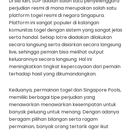
Di sisi lain, SGP adalah salah satu penyelenggara
perjudian resmi di mana merupakan salah satu
platform togel resmi di negara Singapura.
Platform ini sangat populer di kalangan
komunitas togel dengan sistem yang sangat jelas
serta handal. Setiap lotre diadakan dilakukan
secara langsung serta disiarkan secara langsung
live, sehingga pemain bisa melihat output
keluarannya secara langsung. Hal ini
meningkatkan tingkat kepercayaan dari pemain
terhadap hasil yang dikumandangkan.
Keduanya, permainan togel dan Singapore Pools,
memiliki berbagai tipe perjudian yang
menawarkan menawarkan kesempatan untuk
banyak peluang untuk menang. Dengan adanya
beragam pilihan bilangan serta ragam
permainan, banyak orang tertarik agar ikut