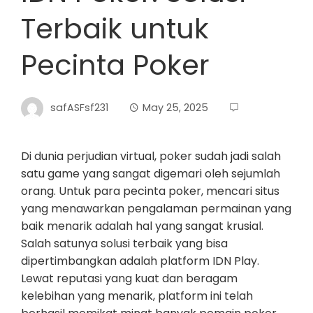
Terbaik untuk
Pecinta Poker
safASFsf231
May 25, 2025
Di dunia perjudian virtual, poker sudah jadi salah
satu game yang sangat digemari oleh sejumlah
orang. Untuk para pecinta poker, mencari situs
yang menawarkan pengalaman permainan yang
baik menarik adalah hal yang sangat krusial.
Salah satunya solusi terbaik yang bisa
dipertimbangkan adalah platform IDN Play.
Lewat reputasi yang kuat dan beragam
kelebihan yang menarik, platform ini telah