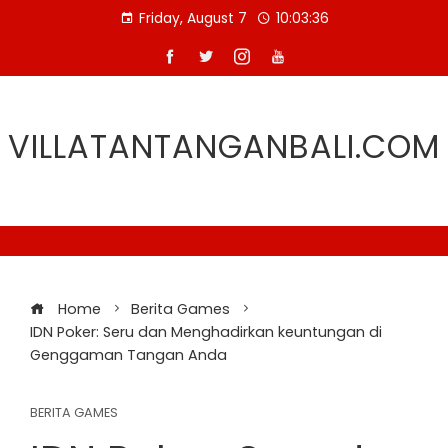
Skip
Friday, August 7
10:03:37
to
content
VILLATANTANGANBALI.COM
Home
Berita Games
IDN Poker: Seru dan Menghadirkan keuntungan di
Genggaman Tangan Anda
BERITA GAMES