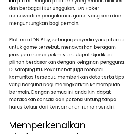
idn poker
Dengan platform yang mudah diakses
dan berbagai fitur unggulan, IDN Poker
menawarkan pengalaman game yang seru dan
menguntungkan bagi pemain.
Platform IDN Play, sebagai penyedia yang utama
untuk game tersebut, menawarkan beragam
jenis permainan poker yang dapat dijadikan
pilihan berdasarkan dengan keinginan pengguna.
Di samping itu, Pokerhebat juga menjadi
komunitas tersebut, memberikan data serta tips
yang berguna bagi meningkatkan kemampuan
bermain. Dengan semua ini, anda kini dapat
merasakan sensasi dan potensi untung tanpa
harus keluar dari kenyamanan rumah sendiri.
Memperkenalkan