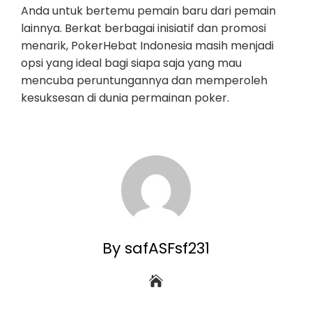
Anda untuk bertemu pemain baru dari pemain
lainnya. Berkat berbagai inisiatif dan promosi
menarik, PokerHebat Indonesia masih menjadi
opsi yang ideal bagi siapa saja yang mau
mencuba peruntungannya dan memperoleh
kesuksesan di dunia permainan poker.
By safASFsf231