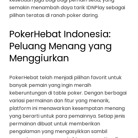
semakin menambah daya tarik IDNPlay sebagai
pilihan teratas di ranah poker daring.
PokerHebat Indonesia:
Peluang Menang yang
Menggiurkan
PokerHebat telah menjadi pilihan favorit untuk
banyak pemain yang ingin meraih
keberuntungan di table poker. Dengan berbagai
variasi permainan dan fitur yang menarik,
platform ini menawarkan kesempatan menang
yang berarti untuk para pemainnya. Setiap jenis
permainan dibuat untuk memberikan
pengalaman yang mengasyikkan sambil