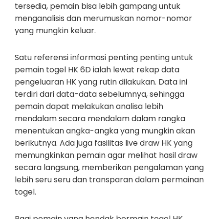
tersedia, pemain bisa lebih gampang untuk
menganalisis dan merumuskan nomor-nomor
yang mungkin keluar.
Satu referensi informasi penting penting untuk
pemain togel HK 6D ialah lewat rekap data
pengeluaran HK yang rutin dilakukan. Data ini
terdiri dari data-data sebelumnya, sehingga
pemain dapat melakukan analisa lebih
mendalam secara mendalam dalam rangka
menentukan angka-angka yang mungkin akan
berikutnya. Ada juga fasilitas live draw HK yang
memungkinkan pemain agar melihat hasil draw
secara langsung, memberikan pengalaman yang
lebih seru seru dan transparan dalam permainan
togel.
Bagi pemain yang hendak bermain togel HK