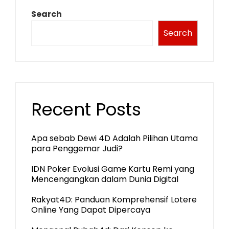
Search
Search
Recent Posts
Apa sebab Dewi 4D Adalah Pilihan Utama
para Penggemar Judi?
IDN Poker Evolusi Game Kartu Remi yang
Mencengangkan dalam Dunia Digital
Rakyat4D: Panduan Komprehensif Lotere
Online Yang Dapat Dipercaya