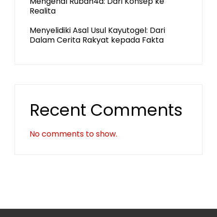
Mengenal Rubah4d: Dari Konsep ke
Realita
Menyelidiki Asal Usul Kayutogel: Dari
Dalam Cerita Rakyat kepada Fakta
Recent Comments
No comments to show.