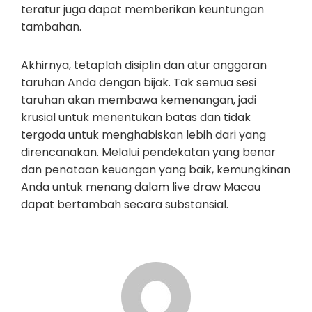
teratur juga dapat memberikan keuntungan
tambahan.
Akhirnya, tetaplah disiplin dan atur anggaran
taruhan Anda dengan bijak. Tak semua sesi
taruhan akan membawa kemenangan, jadi
krusial untuk menentukan batas dan tidak
tergoda untuk menghabiskan lebih dari yang
direncanakan. Melalui pendekatan yang benar
dan penataan keuangan yang baik, kemungkinan
Anda untuk menang dalam live draw Macau
dapat bertambah secara substansial.