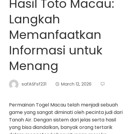
Hasil Toto Macau:
Langkah
Memanfaatkan
Informasi untuk
Menang
safASFsf231
March 12, 2026
Permainan Togel Macau telah menjadi sebuah
game yang sangat diminati oleh pecinta judi dari
Tanah Air. Dengan sistem dari jelas serta hasil
yang bisa diandalkan, banyak orang tertarik