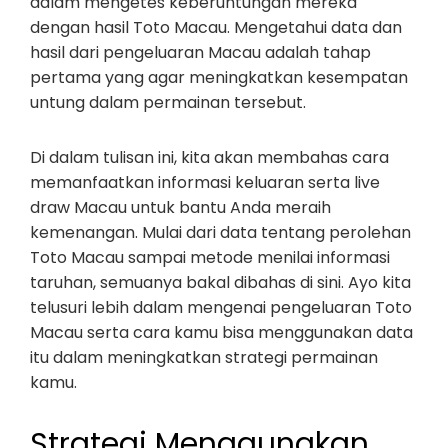
dalam mengetes keberuntungan mereka
dengan hasil Toto Macau. Mengetahui data dan
hasil dari pengeluaran Macau adalah tahap
pertama yang agar meningkatkan kesempatan
untung dalam permainan tersebut.
Di dalam tulisan ini, kita akan membahas cara
memanfaatkan informasi keluaran serta live
draw Macau untuk bantu Anda meraih
kemenangan. Mulai dari data tentang perolehan
Toto Macau sampai metode menilai informasi
taruhan, semuanya bakal dibahas di sini. Ayo kita
telusuri lebih dalam mengenai pengeluaran Toto
Macau serta cara kamu bisa menggunakan data
itu dalam meningkatkan strategi permainan
kamu.
Strategi Menggunakan