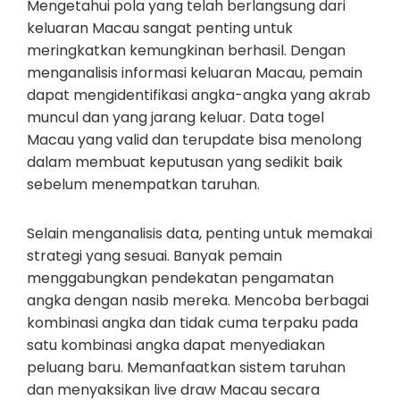
Mengetahui pola yang telah berlangsung dari
keluaran Macau sangat penting untuk
meringkatkan kemungkinan berhasil. Dengan
menganalisis informasi keluaran Macau, pemain
dapat mengidentifikasi angka-angka yang akrab
muncul dan yang jarang keluar. Data togel
Macau yang valid dan terupdate bisa menolong
dalam membuat keputusan yang sedikit baik
sebelum menempatkan taruhan.
Selain menganalisis data, penting untuk memakai
strategi yang sesuai. Banyak pemain
menggabungkan pendekatan pengamatan
angka dengan nasib mereka. Mencoba berbagai
kombinasi angka dan tidak cuma terpaku pada
satu kombinasi angka dapat menyediakan
peluang baru. Memanfaatkan sistem taruhan
dan menyaksikan live draw Macau secara