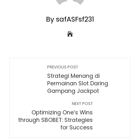
By safASFsf231
PREVIOUS POST
Strategi Menang di
Permainan Slot Daring
Gampang Jackpot
NEXT POST
Optimizing One’s Wins
through SBOBET: Strategies
for Success