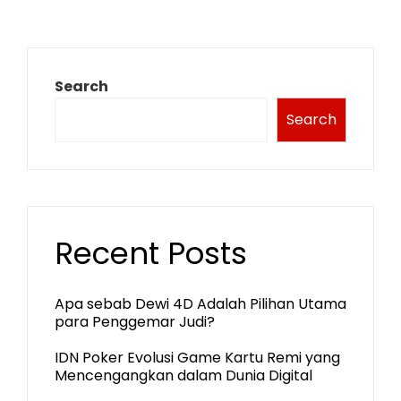
Search
Search
Recent Posts
Apa sebab Dewi 4D Adalah Pilihan Utama
para Penggemar Judi?
IDN Poker Evolusi Game Kartu Remi yang
Mencengangkan dalam Dunia Digital