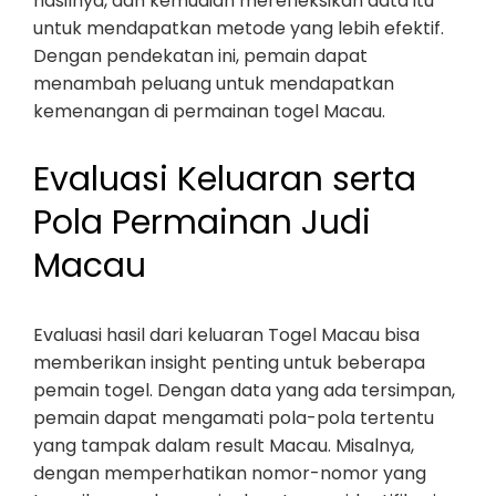
hasilnya, dan kemudian merefleksikan data itu
untuk mendapatkan metode yang lebih efektif.
Dengan pendekatan ini, pemain dapat
menambah peluang untuk mendapatkan
kemenangan di permainan togel Macau.
Evaluasi Keluaran serta
Pola Permainan Judi
Macau
Evaluasi hasil dari keluaran Togel Macau bisa
memberikan insight penting untuk beberapa
pemain togel. Dengan data yang ada tersimpan,
pemain dapat mengamati pola-pola tertentu
yang tampak dalam result Macau. Misalnya,
dengan memperhatikan nomor-nomor yang