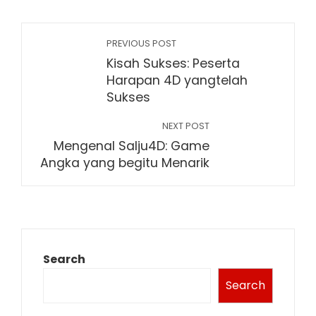
PREVIOUS POST
Kisah Sukses: Peserta
Harapan 4D yangtelah
Sukses
NEXT POST
Mengenal Salju4D: Game
Angka yang begitu Menarik
Search
Search