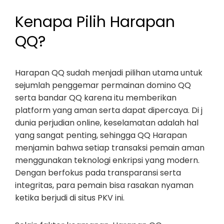
Kenapa Pilih Harapan
QQ?
Harapan QQ sudah menjadi pilihan utama untuk
sejumlah penggemar permainan domino QQ
serta bandar QQ karena itu memberikan
platform yang aman serta dapat dipercaya. Di j
dunia perjudian online, keselamatan adalah hal
yang sangat penting, sehingga QQ Harapan
menjamin bahwa setiap transaksi pemain aman
menggunakan teknologi enkripsi yang modern.
Dengan berfokus pada transparansi serta
integritas, para pemain bisa rasakan nyaman
ketika berjudi di situs PKV ini.