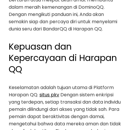
dalam meraih kemenangan di DominoQQ.
Dengan mengikuti panduan ini, Anda akan
semakin siap dan percaya diri untuk menyelami
dunia seru dari BandarQQ di Harapan QQ.
Kepuasan dan
Kepercayaan di Harapan
QQ
Keselamatan adalah tujuan utama di Platform
Harapan QQ.
situs pkv
Dengan sistem enkripsi
yang terdepan, setiap transaksi dan data individu
pemain dilindungi dari akses yang tidak sah. Para
pemain dapat beraktivitas dengan damai,
mengetahui bahwa data mereka aman dan tidak