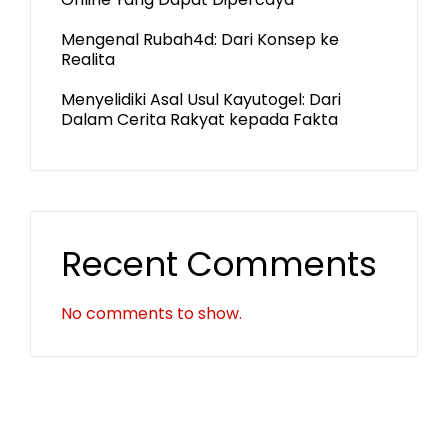
Mengenal Rubah4d: Dari Konsep ke
Realita
Menyelidiki Asal Usul Kayutogel: Dari
Dalam Cerita Rakyat kepada Fakta
Recent Comments
No comments to show.