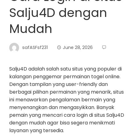
Salju4D dengan
Mudah
safASFsf231
June 28, 2026
Salju4D adalah salah satu situs yang populer di
kalangan penggemar permainan togel online.
Dengan tampilan yang user-friendly dan
berbagai pilihan permainan yang menarik, situs
ini menawarkan pengalaman bermain yang
menyenangkan dan mengasyikkan. Banyak
pemain yang mencari cara login di situs Salju4D
dengan mudah agar bisa segera menikmati
layanan yang tersedia.