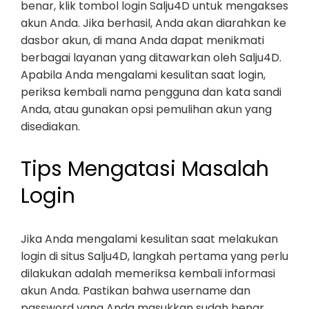
benar, klik tombol login Salju4D untuk mengakses
akun Anda. Jika berhasil, Anda akan diarahkan ke
dasbor akun, di mana Anda dapat menikmati
berbagai layanan yang ditawarkan oleh Salju4D.
Apabila Anda mengalami kesulitan saat login,
periksa kembali nama pengguna dan kata sandi
Anda, atau gunakan opsi pemulihan akun yang
disediakan.
Tips Mengatasi Masalah
Login
Jika Anda mengalami kesulitan saat melakukan
login di situs Salju4D, langkah pertama yang perlu
dilakukan adalah memeriksa kembali informasi
akun Anda. Pastikan bahwa username dan
password yang Anda masukkan sudah benar.