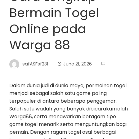
Bermain Togel
Online pada
Warga 88
safASFsf231
June 21, 2026
Dalam dunia judi di dunia maya, permainan togel
menjadi sebagai salah satu game paling
terpopuler di antara beberapa penggemar.
Salah satu wadah yang banyak dibicarakan ialah
Warga88, serta menawarkan beragam tipe
game togel menarik serta menguntungkan bagi
pemain. Dengan ragam togel asal berbagai