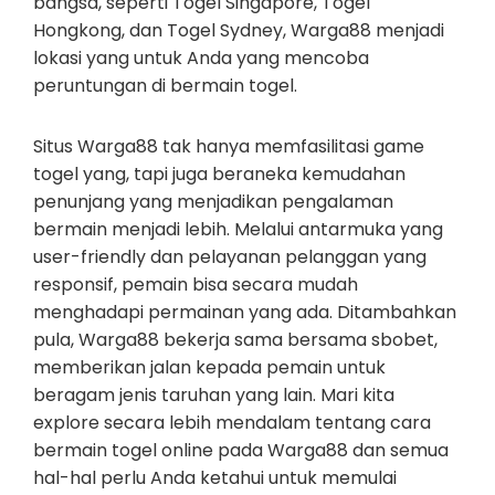
bangsa, seperti Togel Singapore, Togel
Hongkong, dan Togel Sydney, Warga88 menjadi
lokasi yang untuk Anda yang mencoba
peruntungan di bermain togel.
Situs Warga88 tak hanya memfasilitasi game
togel yang, tapi juga beraneka kemudahan
penunjang yang menjadikan pengalaman
bermain menjadi lebih. Melalui antarmuka yang
user-friendly dan pelayanan pelanggan yang
responsif, pemain bisa secara mudah
menghadapi permainan yang ada. Ditambahkan
pula, Warga88 bekerja sama bersama sbobet,
memberikan jalan kepada pemain untuk
beragam jenis taruhan yang lain. Mari kita
explore secara lebih mendalam tentang cara
bermain togel online pada Warga88 dan semua
hal-hal perlu Anda ketahui untuk memulai