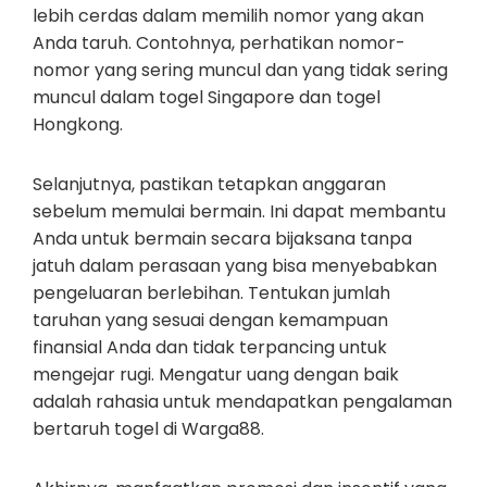
lebih cerdas dalam memilih nomor yang akan
Anda taruh. Contohnya, perhatikan nomor-
nomor yang sering muncul dan yang tidak sering
muncul dalam togel Singapore dan togel
Hongkong.
Selanjutnya, pastikan tetapkan anggaran
sebelum memulai bermain. Ini dapat membantu
Anda untuk bermain secara bijaksana tanpa
jatuh dalam perasaan yang bisa menyebabkan
pengeluaran berlebihan. Tentukan jumlah
taruhan yang sesuai dengan kemampuan
finansial Anda dan tidak terpancing untuk
mengejar rugi. Mengatur uang dengan baik
adalah rahasia untuk mendapatkan pengalaman
bertaruh togel di Warga88.