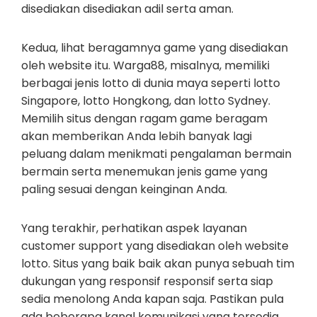
disediakan disediakan adil serta aman.
Kedua, lihat beragamnya game yang disediakan
oleh website itu. Warga88, misalnya, memiliki
berbagai jenis lotto di dunia maya seperti lotto
Singapore, lotto Hongkong, dan lotto Sydney.
Memilih situs dengan ragam game beragam
akan memberikan Anda lebih banyak lagi
peluang dalam menikmati pengalaman bermain
bermain serta menemukan jenis game yang
paling sesuai dengan keinginan Anda.
Yang terakhir, perhatikan aspek layanan
customer support yang disediakan oleh website
lotto. Situs yang baik baik akan punya sebuah tim
dukungan yang responsif responsif serta siap
sedia menolong Anda kapan saja. Pastikan pula
ada beberapa kanal komunikasi yang tersedia,