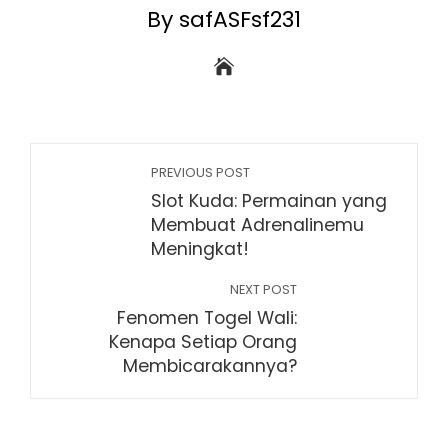
By safASFsf231
PREVIOUS POST
Slot Kuda: Permainan yang
Membuat Adrenalinemu
Meningkat!
NEXT POST
Fenomen Togel Wali:
Kenapa Setiap Orang
Membicarakannya?