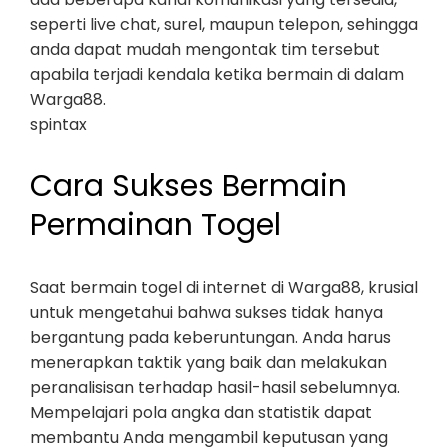
seperti live chat, surel, maupun telepon, sehingga
anda dapat mudah mengontak tim tersebut
apabila terjadi kendala ketika bermain di dalam
Warga88.
spintax
Cara Sukses Bermain
Permainan Togel
Saat bermain togel di internet di Warga88, krusial
untuk mengetahui bahwa sukses tidak hanya
bergantung pada keberuntungan. Anda harus
menerapkan taktik yang baik dan melakukan
peranalisisan terhadap hasil-hasil sebelumnya.
Mempelajari pola angka dan statistik dapat
membantu Anda mengambil keputusan yang