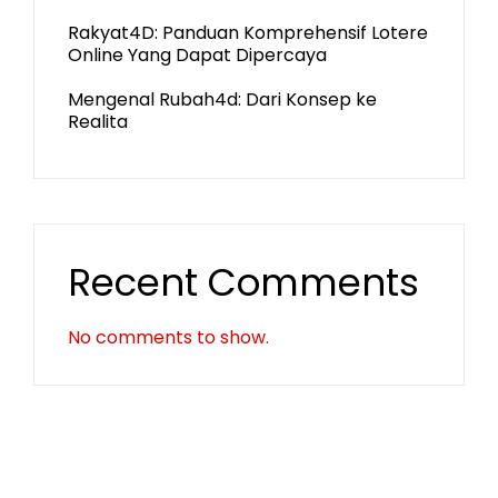
Rakyat4D: Panduan Komprehensif Lotere
Online Yang Dapat Dipercaya
Mengenal Rubah4d: Dari Konsep ke
Realita
Recent Comments
No comments to show.