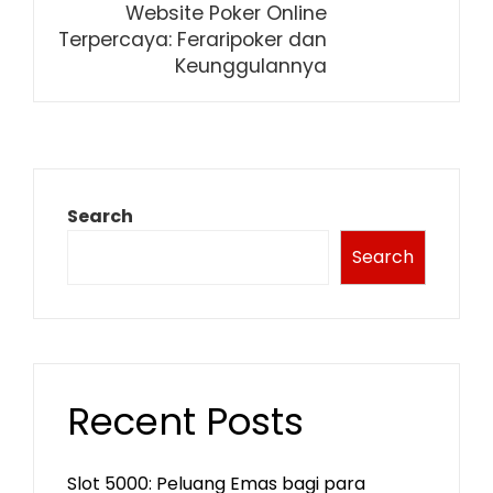
Website Poker Online
Terpercaya: Feraripoker dan
Keunggulannya
Search
Search
Recent Posts
Slot 5000: Peluang Emas bagi para