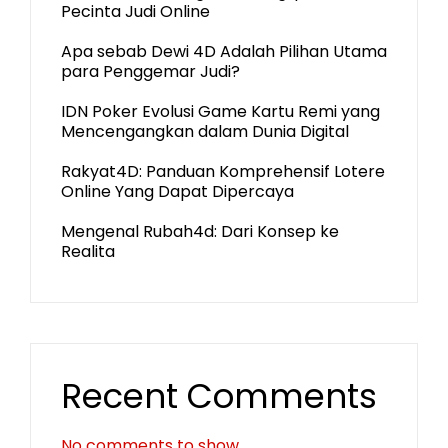
Pecinta Judi Online
Apa sebab Dewi 4D Adalah Pilihan Utama
para Penggemar Judi?
IDN Poker Evolusi Game Kartu Remi yang
Mencengangkan dalam Dunia Digital
Rakyat4D: Panduan Komprehensif Lotere
Online Yang Dapat Dipercaya
Mengenal Rubah4d: Dari Konsep ke
Realita
Recent Comments
No comments to show.