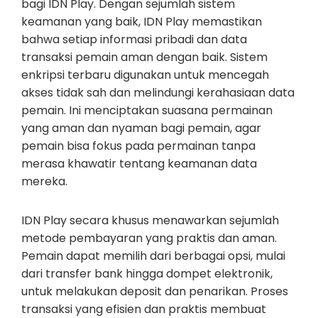
bagi IDN Play. Dengan sejumlah sistem
keamanan yang baik, IDN Play memastikan
bahwa setiap informasi pribadi dan data
transaksi pemain aman dengan baik. Sistem
enkripsi terbaru digunakan untuk mencegah
akses tidak sah dan melindungi kerahasiaan data
pemain. Ini menciptakan suasana permainan
yang aman dan nyaman bagi pemain, agar
pemain bisa fokus pada permainan tanpa
merasa khawatir tentang keamanan data
mereka.
IDN Play secara khusus menawarkan sejumlah
metode pembayaran yang praktis dan aman.
Pemain dapat memilih dari berbagai opsi, mulai
dari transfer bank hingga dompet elektronik,
untuk melakukan deposit dan penarikan. Proses
transaksi yang efisien dan praktis membuat