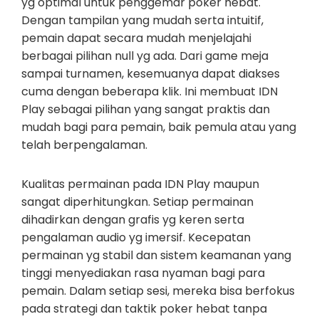
yg optimal untuk penggemar poker hebat.
Dengan tampilan yang mudah serta intuitif,
pemain dapat secara mudah menjelajahi
berbagai pilihan null yg ada. Dari game meja
sampai turnamen, kesemuanya dapat diakses
cuma dengan beberapa klik. Ini membuat IDN
Play sebagai pilihan yang sangat praktis dan
mudah bagi para pemain, baik pemula atau yang
telah berpengalaman.
Kualitas permainan pada IDN Play maupun
sangat diperhitungkan. Setiap permainan
dihadirkan dengan grafis yg keren serta
pengalaman audio yg imersif. Kecepatan
permainan yg stabil dan sistem keamanan yang
tinggi menyediakan rasa nyaman bagi para
pemain. Dalam setiap sesi, mereka bisa berfokus
pada strategi dan taktik poker hebat tanpa