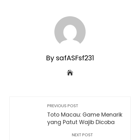
By safASFsf231
PREVIOUS POST
Toto Macau: Game Menarik
yang Patut Wajib Dicoba
NEXT POST